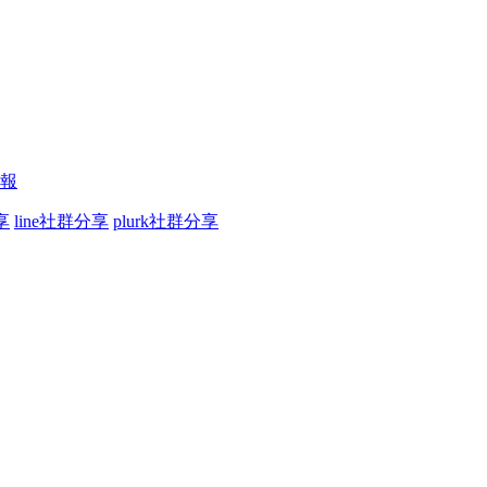
報
享
line社群分享
plurk社群分享