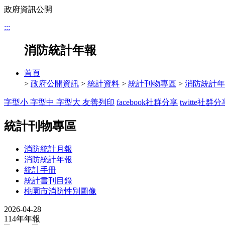
政府資訊公開
:::
消防統計年報
首頁
>
政府公開資訊
>
統計資料
>
統計刊物專區
>
消防統計年
字型小
字型中
字型大
友善列印
facebook社群分享
twitte社群分
統計刊物專區
消防統計月報
消防統計年報
統計手冊
統計書刊目錄
桃園市消防性別圖像
2026-04-28
114年年報