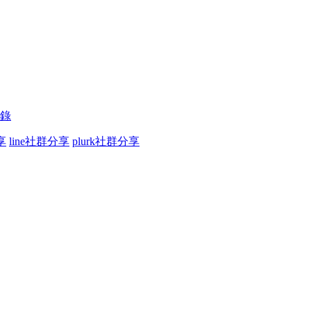
錄
享
line社群分享
plurk社群分享