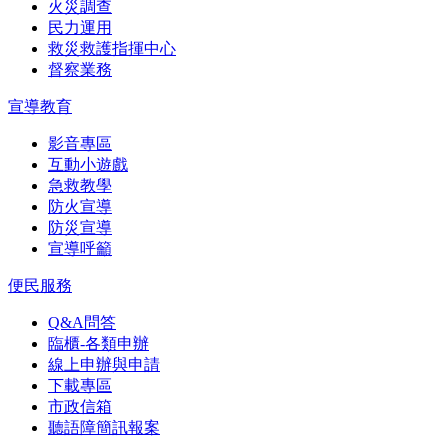
火災調查
民力運用
救災救護指揮中心
督察業務
宣導教育
影音專區
互動小遊戲
急救教學
防火宣導
防災宣導
宣導呼籲
便民服務
Q&A問答
臨櫃-各類申辦
線上申辦與申請
下載專區
市政信箱
聽語障簡訊報案