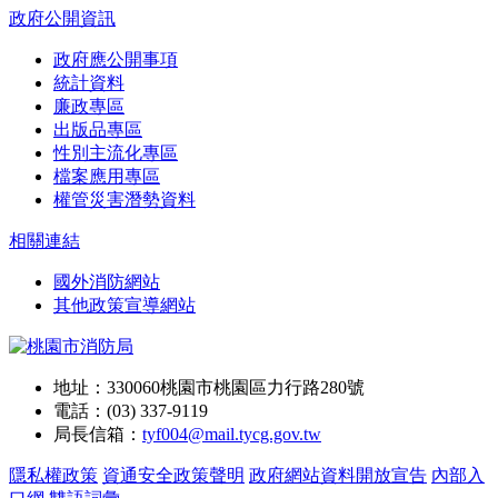
政府公開資訊
政府應公開事項
統計資料
廉政專區
出版品專區
性別主流化專區
檔案應用專區
權管災害潛勢資料
相關連結
國外消防網站
其他政策宣導網站
地址：330060桃園市桃園區力行路280號
電話：(03) 337-9119
局長信箱：
tyf004@mail.tycg.gov.tw
隱私權政策
資通安全政策聲明
政府網站資料開放宣告
內部入