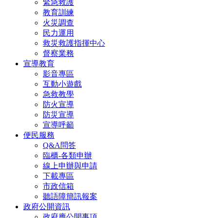
緊急救護
教育訓練
火災調查
民力運用
救災救護指揮中心
督察業務
宣導教育
影音專區
互動小遊戲
急救教學
防火宣導
防災宣導
宣導呼籲
便民服務
Q&A問答
臨櫃-各類申辦
線上申辦與申請
下載專區
市政信箱
聽語障簡訊報案
政府公開資訊
政府應公開事項