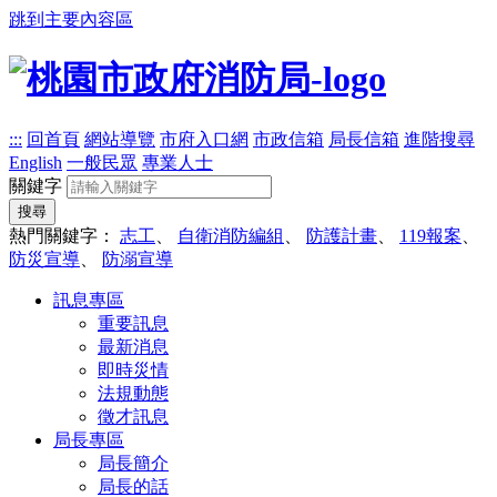
跳到主要內容區
:::
回首頁
網站導覽
市府入口網
市政信箱
局長信箱
進階搜尋
English
一般民眾
專業人士
關鍵字
搜尋
熱門關鍵字：
志工
、
自衛消防編組
、
防護計畫
、
119報案
、
防災宣導
、
防溺宣導
訊息專區
重要訊息
最新消息
即時災情
法規動態
徵才訊息
局長專區
局長簡介
局長的話