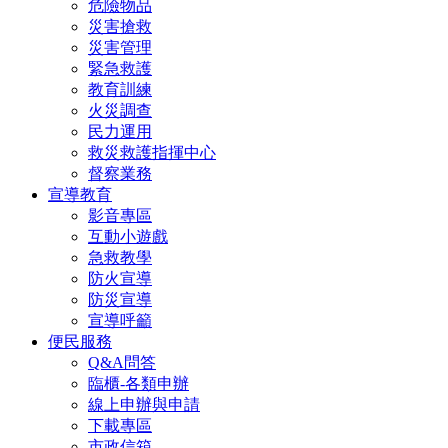
危險物品
災害搶救
災害管理
緊急救護
教育訓練
火災調查
民力運用
救災救護指揮中心
督察業務
宣導教育
影音專區
互動小遊戲
急救教學
防火宣導
防災宣導
宣導呼籲
便民服務
Q&A問答
臨櫃-各類申辦
線上申辦與申請
下載專區
市政信箱