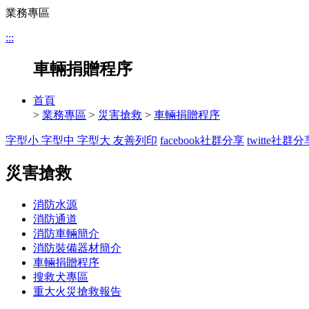
業務專區
:::
車輛捐贈程序
首頁
>
業務專區
>
災害搶救
>
車輛捐贈程序
字型小
字型中
字型大
友善列印
facebook社群分享
twitte社群分
災害搶救
消防水源
消防通道
消防車輛簡介
消防裝備器材簡介
車輛捐贈程序
搜救犬專區
重大火災搶救報告