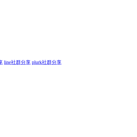
享
line社群分享
plurk社群分享