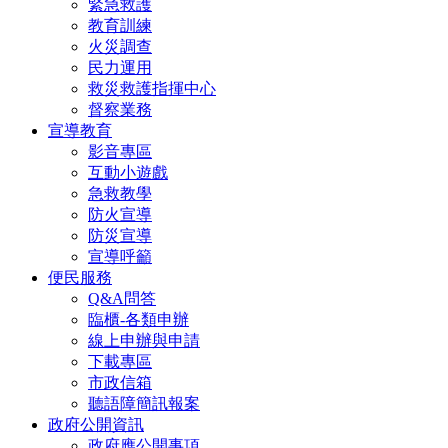
緊急救護
教育訓練
火災調查
民力運用
救災救護指揮中心
督察業務
宣導教育
影音專區
互動小遊戲
急救教學
防火宣導
防災宣導
宣導呼籲
便民服務
Q&A問答
臨櫃-各類申辦
線上申辦與申請
下載專區
市政信箱
聽語障簡訊報案
政府公開資訊
政府應公開事項