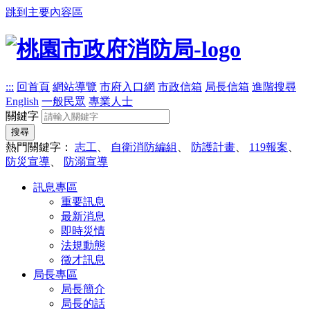
跳到主要內容區
:::
回首頁
網站導覽
市府入口網
市政信箱
局長信箱
進階搜尋
English
一般民眾
專業人士
關鍵字
搜尋
熱門關鍵字：
志工
、
自衛消防編組
、
防護計畫
、
119報案
、
防災宣導
、
防溺宣導
訊息專區
重要訊息
最新消息
即時災情
法規動態
徵才訊息
局長專區
局長簡介
局長的話