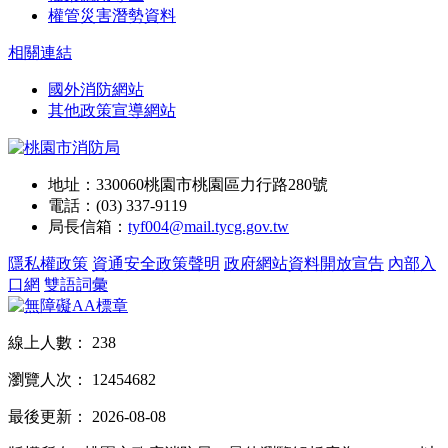
權管災害潛勢資料
相關連結
國外消防網站
其他政策宣導網站
地址：330060桃園市桃園區力行路280號
電話：(03) 337-9119
局長信箱：
tyf004@mail.tycg.gov.tw
隱私權政策
資通安全政策聲明
政府網站資料開放宣告
內部入
口網
雙語詞彙
線上人數：
238
瀏覽人次：
12454682
最後更新：
2026-08-08