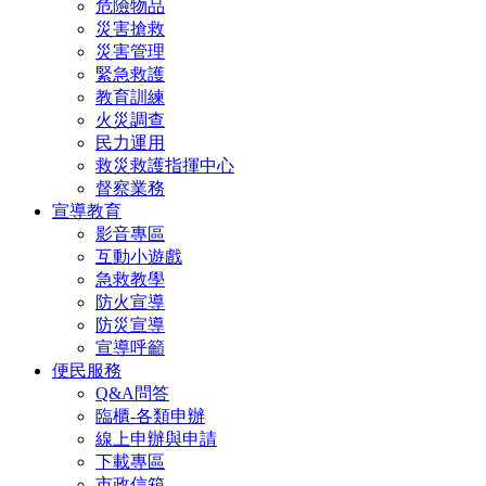
危險物品
災害搶救
災害管理
緊急救護
教育訓練
火災調查
民力運用
救災救護指揮中心
督察業務
宣導教育
影音專區
互動小遊戲
急救教學
防火宣導
防災宣導
宣導呼籲
便民服務
Q&A問答
臨櫃-各類申辦
線上申辦與申請
下載專區
市政信箱