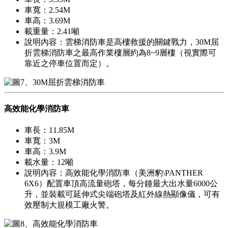
車寬：2.54M
車高：3.69M
載重量：2.41噸
說明內容：雲梯消防車是高樓救援的關鍵戰力，30M屈
折雲梯消防車之最高作業樓層約為8~9層樓（視實際可
靠近之停車位置而定）。
高效能化學消防車
車長：11.85M
車寬：3M
車高：3.9M
載水量：12噸
說明內容：高效能化學消防車（美洲豹\PANTHER
6X6）配置車頂高流量砲塔，每分鐘最大出水量6000公
升，並裝載可延伸式尖端砲塔及紅外線熱顯像儀，可有
效壓制大規模工廠火警。