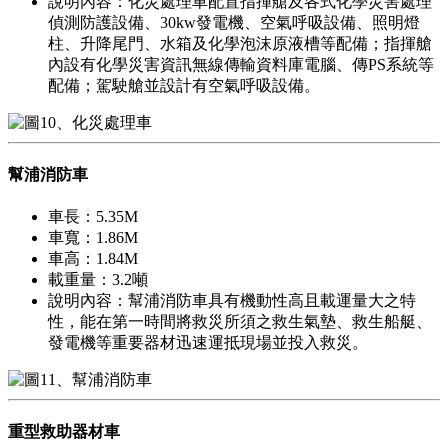
說明內容：化災處理車配置指揮艙及各式化學災害處理
偵測防護設備、30kw發電機、空氣呼吸設備、照明燈
柱、升降尾門、水箱及化學泡沫原液槽等配備；指揮艙
內設有化學災害資訊無線傳輸資料庫電腦、傳PS系統等
配備；駕駛艙並設計有空氣呼吸設備。
幫浦消防車
車長：5.35M
車寬：1.86M
車高：1.84M
載重量：3.2噸
說明內容：幫浦消防車具有機動性高且載運量大之特
性，能在第一時間將救災所須之救生氣墊、救生船艇、
發電機等重要器材迅速運抵現場並投入救災。
重型救助器材車