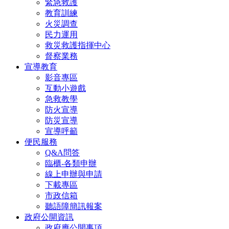
緊急救護
教育訓練
火災調查
民力運用
救災救護指揮中心
督察業務
宣導教育
影音專區
互動小遊戲
急救教學
防火宣導
防災宣導
宣導呼籲
便民服務
Q&A問答
臨櫃-各類申辦
線上申辦與申請
下載專區
市政信箱
聽語障簡訊報案
政府公開資訊
政府應公開事項