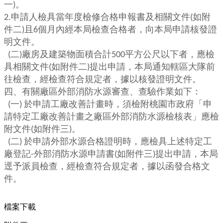
一
)
。
2.
申請人檢具當年度檢修合格申報書及相關文件
(
如附
件二
)
且
6
個月內經本局檢查合格者，向本局申請核發證
明文件。
(
二
)
廠房及建築物面積合計
500
平方公尺以下者，應檢
具相關文件
(
如附件二
)
提出申請，本局通知轄區大隊前
往檢查，經檢查符合規定者，據以核發證明文件。
四、有關廠區外部消防水源審查、查驗作業如下：
(
一
)
於申請工廠改善計畫時，須檢附桃園市政府「申
請特定工廠改善計畫之廠區外部消防水源檢核表」應檢
附文件
(
如附件三
)
。
(
二
)
於申請外部水源合格證明時，應檢具上述特定工
廠登記
-
外部消防水源申請書
(
如附件三
)
提出申請，本局
逕予派員檢查，經檢查符合規定者，據以函發合格文
件。
檔案下載