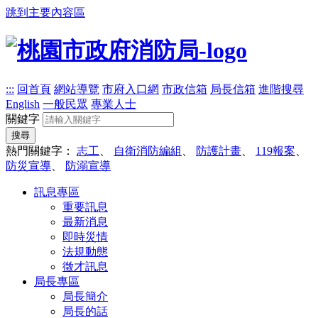
跳到主要內容區
:::
回首頁
網站導覽
市府入口網
市政信箱
局長信箱
進階搜尋
English
一般民眾
專業人士
關鍵字
搜尋
熱門關鍵字：
志工
、
自衛消防編組
、
防護計畫
、
119報案
、
防災宣導
、
防溺宣導
訊息專區
重要訊息
最新消息
即時災情
法規動態
徵才訊息
局長專區
局長簡介
局長的話