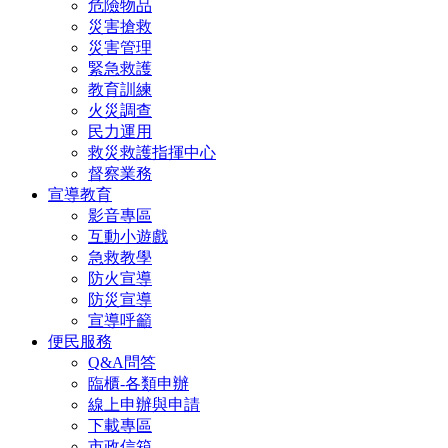
危險物品
災害搶救
災害管理
緊急救護
教育訓練
火災調查
民力運用
救災救護指揮中心
督察業務
宣導教育
影音專區
互動小遊戲
急救教學
防火宣導
防災宣導
宣導呼籲
便民服務
Q&A問答
臨櫃-各類申辦
線上申辦與申請
下載專區
市政信箱