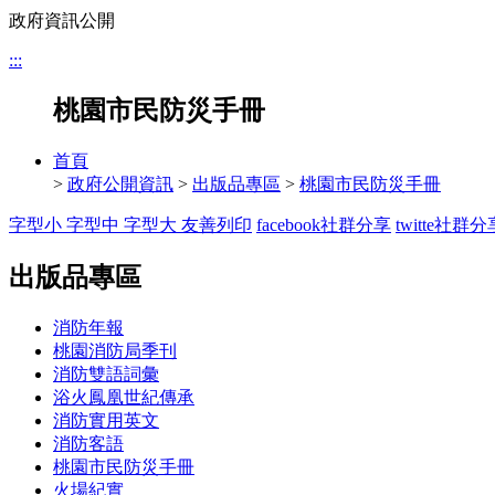
政府資訊公開
:::
桃園市民防災手冊
首頁
>
政府公開資訊
>
出版品專區
>
桃園市民防災手冊
字型小
字型中
字型大
友善列印
facebook社群分享
twitte社群分
出版品專區
消防年報
桃園消防局季刊
消防雙語詞彙
浴火鳳凰世紀傳承
消防實用英文
消防客語
桃園市民防災手冊
火場紀實