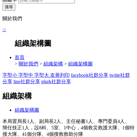
搜尋
關於我們
:::
組織架構圖
首頁
>
關於我們
>
組織架構
>
組織架構圖
字型小
字型中
字型大
友善列印
facebook社群分享
twitte社群
分享
line社群分享
plurk社群分享
組織架構
組織架構圖
本局置局長1人、副局長2人、主任秘書1人、專門委員4人、
簡任技正1人
，設
8科、5室、1中心，4個救災救護大隊、1個特
搜大隊、41個分隊、4個搜救救助分隊