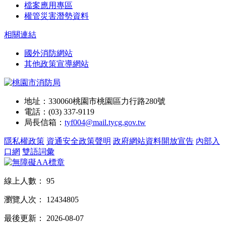
檔案應用專區
權管災害潛勢資料
相關連結
國外消防網站
其他政策宣導網站
地址：330060桃園市桃園區力行路280號
電話：(03) 337-9119
局長信箱：
tyf004@mail.tycg.gov.tw
隱私權政策
資通安全政策聲明
政府網站資料開放宣告
內部入
口網
雙語詞彙
線上人數：
95
瀏覽人次：
12434805
最後更新：
2026-08-07