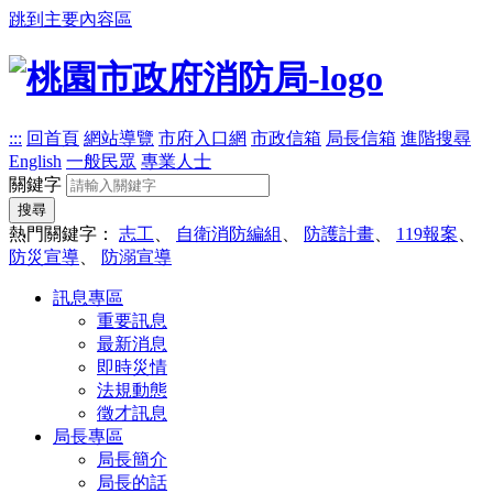
跳到主要內容區
:::
回首頁
網站導覽
市府入口網
市政信箱
局長信箱
進階搜尋
English
一般民眾
專業人士
關鍵字
搜尋
熱門關鍵字：
志工
、
自衛消防編組
、
防護計畫
、
119報案
、
防災宣導
、
防溺宣導
訊息專區
重要訊息
最新消息
即時災情
法規動態
徵才訊息
局長專區
局長簡介
局長的話