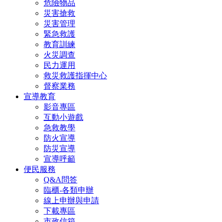
危險物品
災害搶救
災害管理
緊急救護
教育訓練
火災調查
民力運用
救災救護指揮中心
督察業務
宣導教育
影音專區
互動小遊戲
急救教學
防火宣導
防災宣導
宣導呼籲
便民服務
Q&A問答
臨櫃-各類申辦
線上申辦與申請
下載專區
市政信箱