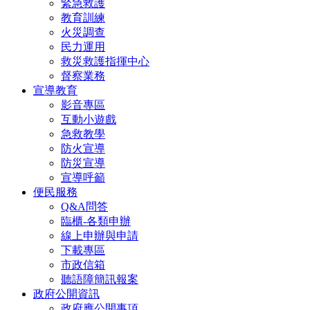
緊急救護
教育訓練
火災調查
民力運用
救災救護指揮中心
督察業務
宣導教育
影音專區
互動小遊戲
急救教學
防火宣導
防災宣導
宣導呼籲
便民服務
Q&A問答
臨櫃-各類申辦
線上申辦與申請
下載專區
市政信箱
聽語障簡訊報案
政府公開資訊
政府應公開事項