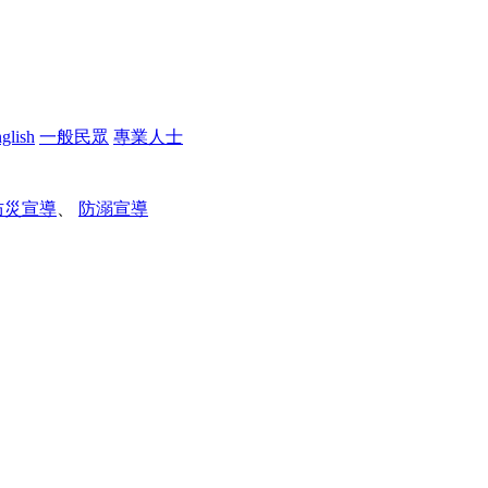
glish
一般民眾
專業人士
防災宣導
、
防溺宣導