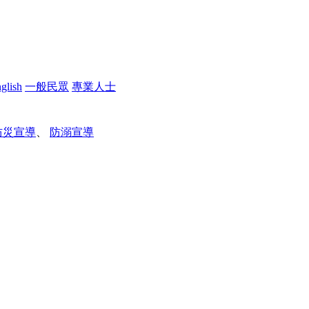
glish
一般民眾
專業人士
防災宣導
、
防溺宣導