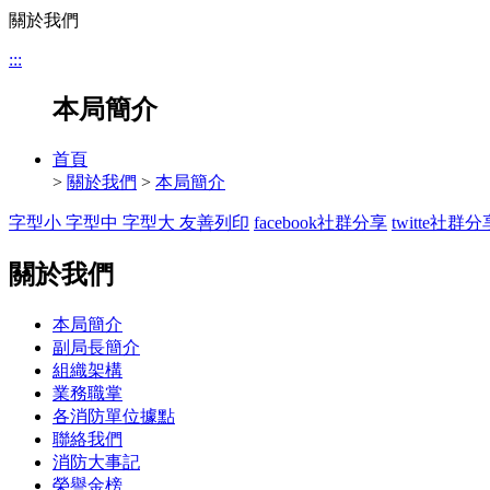
關於我們
:::
本局簡介
首頁
>
關於我們
>
本局簡介
字型小
字型中
字型大
友善列印
facebook社群分享
twitte社群分
關於我們
本局簡介
副局長簡介
組織架構
業務職掌
各消防單位據點
聯絡我們
消防大事記
榮譽金榜