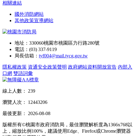
相關連結
國外消防網站
其他政策宣導網站
地址：330060桃園市桃園區力行路280號
電話：(03) 337-9119
局長信箱：
tyf004@mail.tycg.gov.tw
隱私權政策
資通安全政策聲明
政府網站資料開放宣告
內部入
口網
雙語詞彙
線上人數：
239
瀏覽人次：
12443206
最後更新：
2026-08-08
版權所有©桃園市政府消防局，最佳瀏覽解析度為1366x768以
上，縮放比例100%，建議使用Edge、Firefox或Chrome瀏覽器