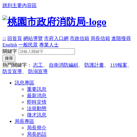
跳到主要內容區
:::
回首頁
網站導覽
市府入口網
市政信箱
局長信箱
進階搜尋
English
一般民眾
專業人士
關鍵字
搜尋
熱門關鍵字：
志工
、
自衛消防編組
、
防護計畫
、
119報案
、
防災宣導
、
防溺宣導
訊息專區
重要訊息
最新消息
即時災情
法規動態
徵才訊息
局長專區
局長簡介
局長的話