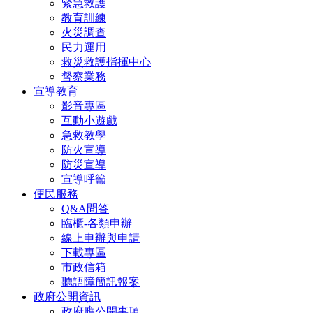
緊急救護
教育訓練
火災調查
民力運用
救災救護指揮中心
督察業務
宣導教育
影音專區
互動小遊戲
急救教學
防火宣導
防災宣導
宣導呼籲
便民服務
Q&A問答
臨櫃-各類申辦
線上申辦與申請
下載專區
市政信箱
聽語障簡訊報案
政府公開資訊
政府應公開事項