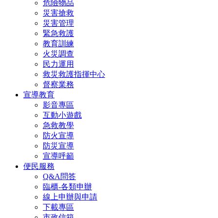
危險物品
災害搶救
災害管理
緊急救護
教育訓練
火災調查
民力運用
救災救護指揮中心
督察業務
宣導教育
影音專區
互動小遊戲
急救教學
防火宣導
防災宣導
宣導呼籲
便民服務
Q&A問答
臨櫃-各類申辦
線上申辦與申請
下載專區
市政信箱