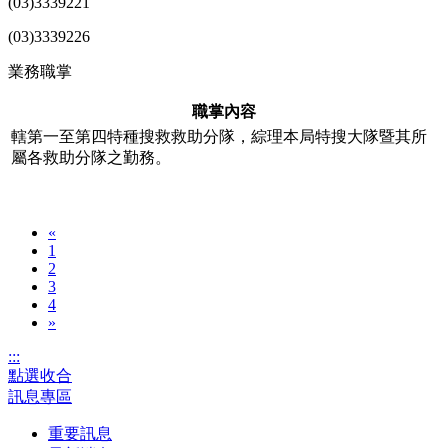
(03)3339221
(03)3339226
業務職掌
職掌內容
轄第一至第四特種搜救救助分隊，綜理本局特搜大隊暨其所
屬各救助分隊之勤務。
«
1
2
3
4
»
:::
點選收合
訊息專區
重要訊息