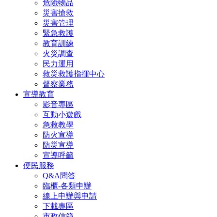
危險物品
災害搶救
災害管理
緊急救護
教育訓練
火災調查
民力運用
救災救護指揮中心
督察業務
宣導教育
影音專區
互動小遊戲
急救教學
防火宣導
防災宣導
宣導呼籲
便民服務
Q&A問答
臨櫃-各類申辦
線上申辦與申請
下載專區
市政信箱