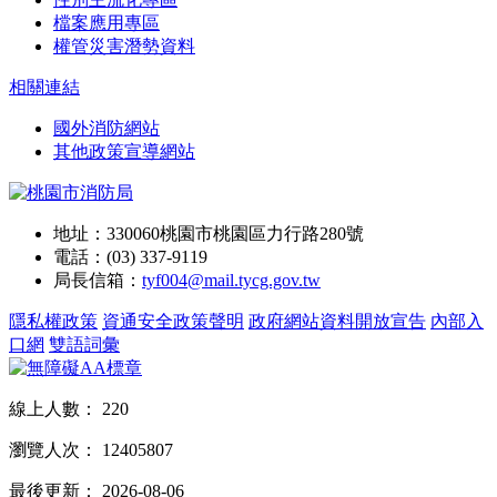
檔案應用專區
權管災害潛勢資料
相關連結
國外消防網站
其他政策宣導網站
地址：330060桃園市桃園區力行路280號
電話：(03) 337-9119
局長信箱：
tyf004@mail.tycg.gov.tw
隱私權政策
資通安全政策聲明
政府網站資料開放宣告
內部入
口網
雙語詞彙
線上人數：
220
瀏覽人次：
12405807
最後更新：
2026-08-06