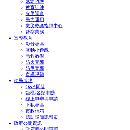
緊急救護
教育訓練
火災調查
民力運用
救災救護指揮中心
督察業務
宣導教育
影音專區
互動小遊戲
急救教學
防火宣導
防災宣導
宣導呼籲
便民服務
Q&A問答
臨櫃-各類申辦
線上申辦與申請
下載專區
市政信箱
聽語障簡訊報案
政府公開資訊
政府應公開事項