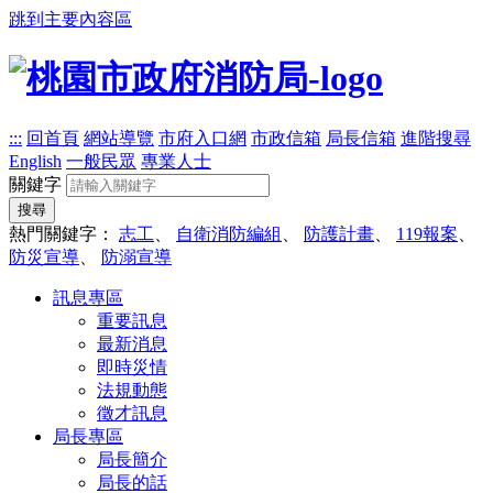
跳到主要內容區
:::
回首頁
網站導覽
市府入口網
市政信箱
局長信箱
進階搜尋
English
一般民眾
專業人士
關鍵字
搜尋
熱門關鍵字：
志工
、
自衛消防編組
、
防護計畫
、
119報案
、
防災宣導
、
防溺宣導
訊息專區
重要訊息
最新消息
即時災情
法規動態
徵才訊息
局長專區
局長簡介
局長的話