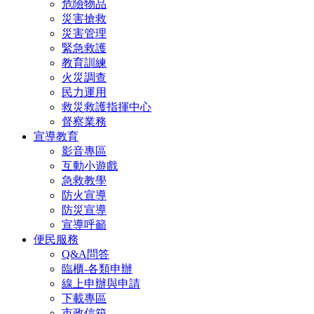
危險物品
災害搶救
災害管理
緊急救護
教育訓練
火災調查
民力運用
救災救護指揮中心
督察業務
宣導教育
影音專區
互動小遊戲
急救教學
防火宣導
防災宣導
宣導呼籲
便民服務
Q&A問答
臨櫃-各類申辦
線上申辦與申請
下載專區
市政信箱