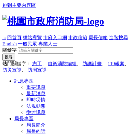
跳到主要內容區
:::
回首頁
網站導覽
市府入口網
市政信箱
局長信箱
進階搜尋
English
一般民眾
專業人士
關鍵字
搜尋
熱門關鍵字：
志工
、
自衛消防編組
、
防護計畫
、
119報案
、
防災宣導
、
防溺宣導
訊息專區
重要訊息
最新消息
即時災情
法規動態
徵才訊息
局長專區
局長簡介
局長的話