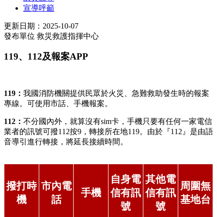
宣導呼籲
更新日期：2025-10-07
發布單位
救災救護指揮中心
119、112及報案APP
119：
我國消防機關提供民眾於火災、急難救助發生時的報案
專線。可使用市話、手機報案。
112：
不分國內外，就算沒有sim卡，手機只要有任何一家電信
業者的訊號可撥112按9，轉接所在地119。由於『112』是由語
音導引進行轉接，將延長接續時間。
自身電
其他電
撥打時
市內電
周圍無
手機
信有訊
信有訊
機
話
基地台
號
號