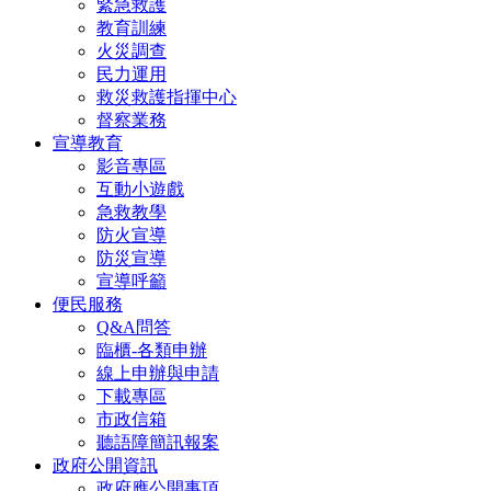
緊急救護
教育訓練
火災調查
民力運用
救災救護指揮中心
督察業務
宣導教育
影音專區
互動小遊戲
急救教學
防火宣導
防災宣導
宣導呼籲
便民服務
Q&A問答
臨櫃-各類申辦
線上申辦與申請
下載專區
市政信箱
聽語障簡訊報案
政府公開資訊
政府應公開事項