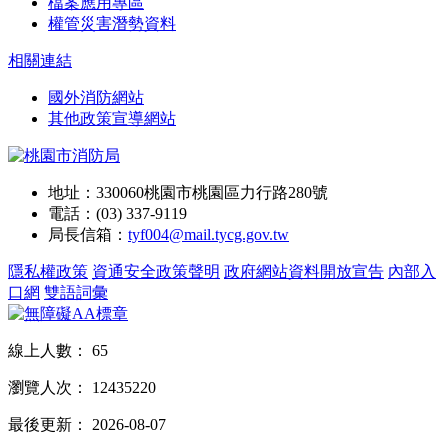
檔案應用專區
權管災害潛勢資料
相關連結
國外消防網站
其他政策宣導網站
地址：330060桃園市桃園區力行路280號
電話：(03) 337-9119
局長信箱：
tyf004@mail.tycg.gov.tw
隱私權政策
資通安全政策聲明
政府網站資料開放宣告
內部入
口網
雙語詞彙
線上人數：
65
瀏覽人次：
12435220
最後更新：
2026-08-07