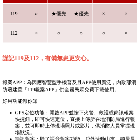
119
○
★優先
★優先
×
×
112
×
○
○
○
×
謹記119及112，有備無患更安心。
報案APP：為因應智慧型手機普及且APP使用廣泛，內政部消
防署建置「119報案APP」供全國民眾免費下載使用。
好用功能報你知：
GPS定位功能：開啟APP並按下火警、救護或簡訊報案
快捷鈕，即可快速定位，直接上傳所在地消防局進行報
案，並可即時上傳現場照片或影片，供消防人員掌握現
場狀況。
簡訊報案：除了語音報案功能，戶外活動山友、獨居長