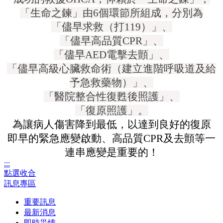
「生命之鍊」由
6
個環節所組成，分別為
「儘早求救（打
119
）」、
「儘早高品質
CPR
」、
「儘早
AED
電擊去顫」、
「儘早高級心臟救命術（建立進階呼吸道及給
予急救藥物）」、
「醫院整合性復甦後照護」、
「復原照護」。
為讓病人傷害降到最低，以達到良好的復原
即早的緊急應變啟動、高品質
CPR
及去顫等一
連串應變是重要的！
:::
點選收合
訊息專區
重要訊息
最新消息
即時災情