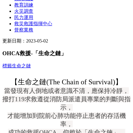
教育訓練
火災調查
民力運用
救災救護指揮中心
督察業務
更新日期：2023-05-02
OHCA救援-「生命之鏈」
標籤
生命之鏈
【生命之鏈
(The Chain of Survival)
】
當發現有人倒地或者意識不清，應保持冷靜，
撥打
119
求救遵從消防局派遣員專業的判斷與指
示，
才能增加到院前心肺功能停止患者的存活機
率，
成功的救援
OHCA
，仰賴於「生命之鍊」，