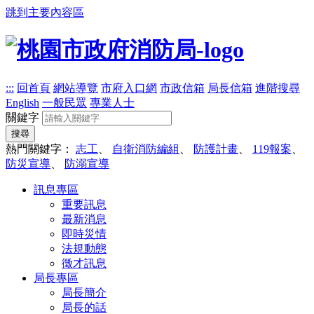
跳到主要內容區
:::
回首頁
網站導覽
市府入口網
市政信箱
局長信箱
進階搜尋
English
一般民眾
專業人士
關鍵字
搜尋
熱門關鍵字：
志工
、
自衛消防編組
、
防護計畫
、
119報案
、
防災宣導
、
防溺宣導
訊息專區
重要訊息
最新消息
即時災情
法規動態
徵才訊息
局長專區
局長簡介
局長的話