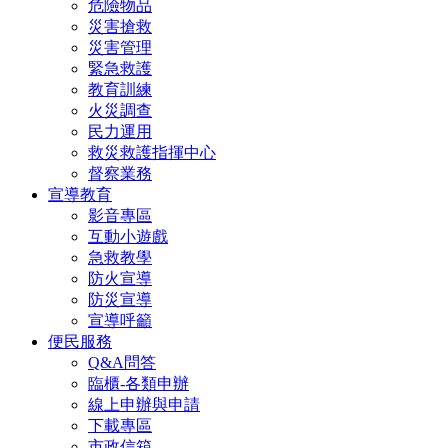
危險物品
災害搶救
災害管理
緊急救護
教育訓練
火災調查
民力運用
救災救護指揮中心
督察業務
宣導教育
影音專區
互動小遊戲
急救教學
防火宣導
防災宣導
宣導呼籲
便民服務
Q&A問答
臨櫃-各類申辦
線上申辦與申請
下載專區
市政信箱