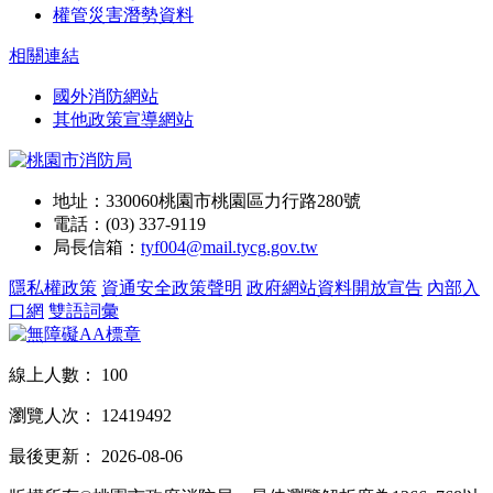
權管災害潛勢資料
相關連結
國外消防網站
其他政策宣導網站
地址：330060桃園市桃園區力行路280號
電話：(03) 337-9119
局長信箱：
tyf004@mail.tycg.gov.tw
隱私權政策
資通安全政策聲明
政府網站資料開放宣告
內部入
口網
雙語詞彙
線上人數：
100
瀏覽人次：
12419492
最後更新：
2026-08-06