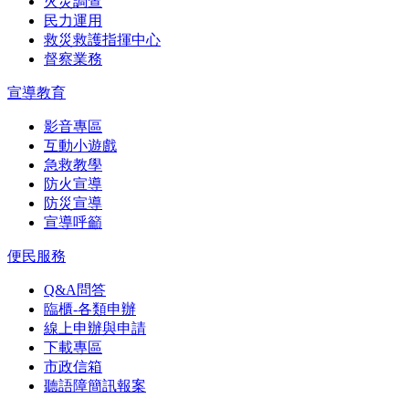
火災調查
民力運用
救災救護指揮中心
督察業務
宣導教育
影音專區
互動小遊戲
急救教學
防火宣導
防災宣導
宣導呼籲
便民服務
Q&A問答
臨櫃-各類申辦
線上申辦與申請
下載專區
市政信箱
聽語障簡訊報案