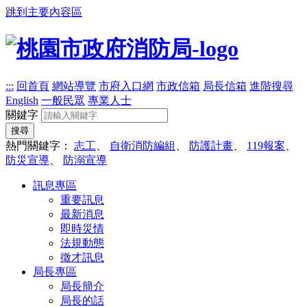
跳到主要內容區
:::
回首頁
網站導覽
市府入口網
市政信箱
局長信箱
進階搜尋
English
一般民眾
專業人士
關鍵字
搜尋
熱門關鍵字：
志工
、
自衛消防編組
、
防護計畫
、
119報案
、
防災宣導
、
防溺宣導
訊息專區
重要訊息
最新消息
即時災情
法規動態
徵才訊息
局長專區
局長簡介
局長的話