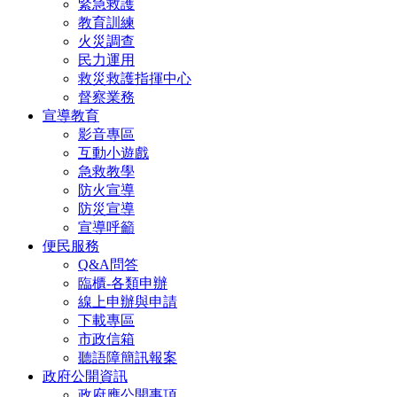
緊急救護
教育訓練
火災調查
民力運用
救災救護指揮中心
督察業務
宣導教育
影音專區
互動小遊戲
急救教學
防火宣導
防災宣導
宣導呼籲
便民服務
Q&A問答
臨櫃-各類申辦
線上申辦與申請
下載專區
市政信箱
聽語障簡訊報案
政府公開資訊
政府應公開事項