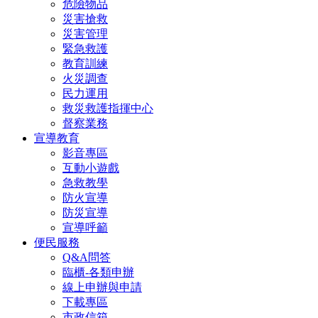
危險物品
災害搶救
災害管理
緊急救護
教育訓練
火災調查
民力運用
救災救護指揮中心
督察業務
宣導教育
影音專區
互動小遊戲
急救教學
防火宣導
防災宣導
宣導呼籲
便民服務
Q&A問答
臨櫃-各類申辦
線上申辦與申請
下載專區
市政信箱