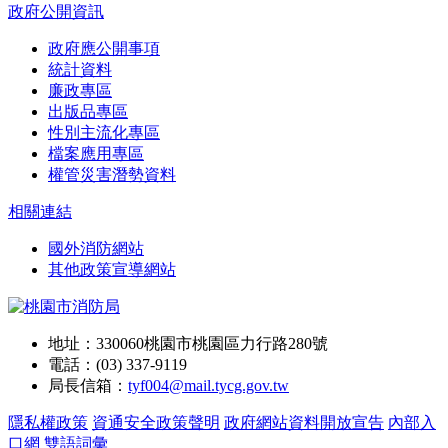
政府公開資訊
政府應公開事項
統計資料
廉政專區
出版品專區
性別主流化專區
檔案應用專區
權管災害潛勢資料
相關連結
國外消防網站
其他政策宣導網站
地址：330060桃園市桃園區力行路280號
電話：(03) 337-9119
局長信箱：
tyf004@mail.tycg.gov.tw
隱私權政策
資通安全政策聲明
政府網站資料開放宣告
內部入
口網
雙語詞彙