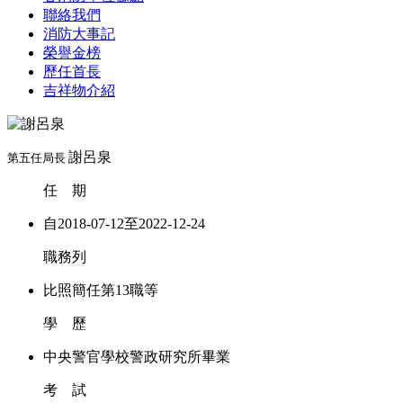
聯絡我們
消防大事記
榮譽金榜
歷任首長
吉祥物介紹
謝呂泉
第五任局長
任 期
自2018-07-12至2022-12-24
職務列
比照簡任第13職等
學 歷
中央警官學校警政研究所畢業
考 試