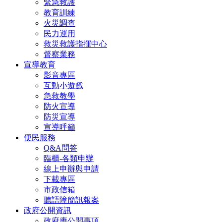
緊急救護
教育訓練
火災調查
民力運用
救災救護指揮中心
督察業務
宣導教育
影音專區
互動小遊戲
急救教學
防火宣導
防災宣導
宣導呼籲
便民服務
Q&A問答
臨櫃-各類申辦
線上申辦與申請
下載專區
市政信箱
聽語障簡訊報案
政府公開資訊
政府應公開事項