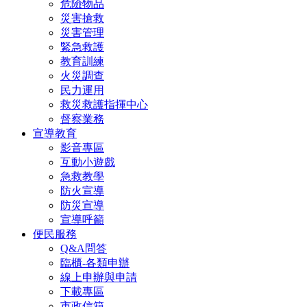
危險物品
災害搶救
災害管理
緊急救護
教育訓練
火災調查
民力運用
救災救護指揮中心
督察業務
宣導教育
影音專區
互動小遊戲
急救教學
防火宣導
防災宣導
宣導呼籲
便民服務
Q&A問答
臨櫃-各類申辦
線上申辦與申請
下載專區
市政信箱