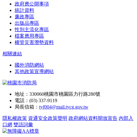
政府應公開事項
統計資料
廉政專區
出版品專區
性別主流化專區
檔案應用專區
權管災害潛勢資料
相關連結
國外消防網站
其他政策宣導網站
地址：330060桃園市桃園區力行路280號
電話：(03) 337-9119
局長信箱：
tyf004@mail.tycg.gov.tw
隱私權政策
資通安全政策聲明
政府網站資料開放宣告
內部入
口網
雙語詞彙