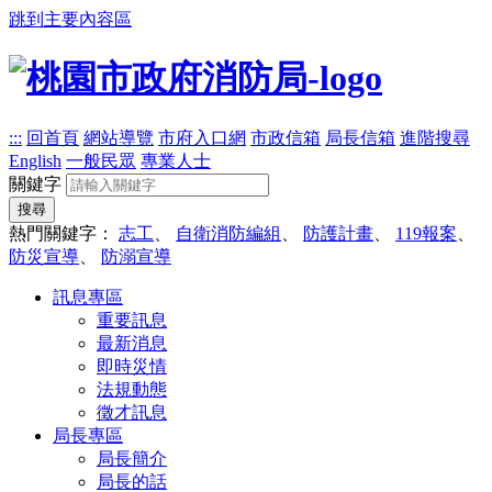
跳到主要內容區
:::
回首頁
網站導覽
市府入口網
市政信箱
局長信箱
進階搜尋
English
一般民眾
專業人士
關鍵字
搜尋
熱門關鍵字：
志工
、
自衛消防編組
、
防護計畫
、
119報案
、
防災宣導
、
防溺宣導
訊息專區
重要訊息
最新消息
即時災情
法規動態
徵才訊息
局長專區
局長簡介
局長的話