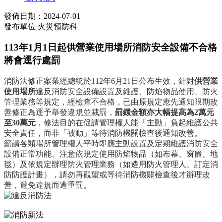
發佈日期：2024-07-01
發布單位
火災預防科
113年1月1日起供營業使用場所消防安全設備不合格
將會逕行處罰
消防法修正案業經總統於
112
年
6
月
21
日公布生效，針對
供營業
使用場所
違反消防安全設備設置及維護、防焰物品使用、防火
管理業務等規定，經檢查不合格，已由原規定應先通知限期改
善修正為逕予舉發違規並裁罰，
罰鍰金額亦大幅提高為
2
萬元
至
30
萬元
，修法目的在促請管理權人能「主動」負起維護公共
安全責任，而非「被動」等待消防機關檢查後通知改善。
籲請各類場所管理權人平時即應主動設置及定期維護消防安全
設備正常功能、注意依規定使用防焰物品（如布幕、窗簾、地
毯）及依規定辦理防火管理業務（如遴用防火管理人、訂定消
防防護計畫），請勿再觀望或等待消防機關檢查後才辦理改
善，避免違規而遭重罰。