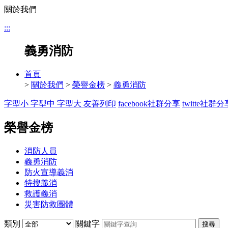
關於我們
:::
義勇消防
首頁
>
關於我們
>
榮譽金榜
>
義勇消防
字型小
字型中
字型大
友善列印
facebook社群分享
twitte社群分
榮譽金榜
消防人員
義勇消防
防火宣導義消
特搜義消
救護義消
災害防救團體
類別
關鍵字
搜尋