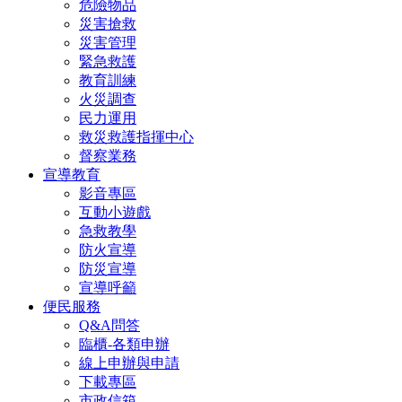
危險物品
災害搶救
災害管理
緊急救護
教育訓練
火災調查
民力運用
救災救護指揮中心
督察業務
宣導教育
影音專區
互動小遊戲
急救教學
防火宣導
防災宣導
宣導呼籲
便民服務
Q&A問答
臨櫃-各類申辦
線上申辦與申請
下載專區
市政信箱