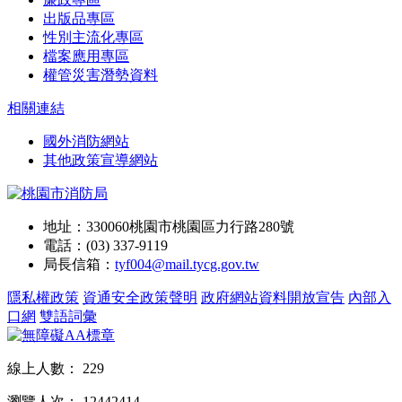
出版品專區
性別主流化專區
檔案應用專區
權管災害潛勢資料
相關連結
國外消防網站
其他政策宣導網站
地址：330060桃園市桃園區力行路280號
電話：(03) 337-9119
局長信箱：
tyf004@mail.tycg.gov.tw
隱私權政策
資通安全政策聲明
政府網站資料開放宣告
內部入
口網
雙語詞彙
線上人數：
229
瀏覽人次：
12442414