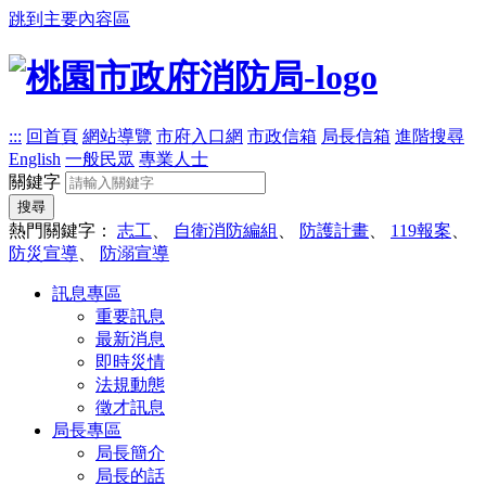
跳到主要內容區
:::
回首頁
網站導覽
市府入口網
市政信箱
局長信箱
進階搜尋
English
一般民眾
專業人士
關鍵字
搜尋
熱門關鍵字：
志工
、
自衛消防編組
、
防護計畫
、
119報案
、
防災宣導
、
防溺宣導
訊息專區
重要訊息
最新消息
即時災情
法規動態
徵才訊息
局長專區
局長簡介
局長的話