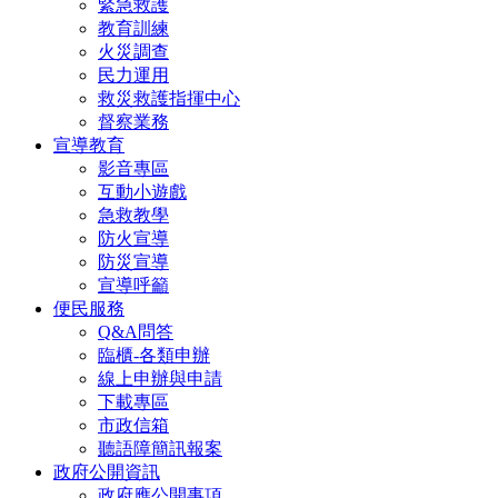
緊急救護
教育訓練
火災調查
民力運用
救災救護指揮中心
督察業務
宣導教育
影音專區
互動小遊戲
急救教學
防火宣導
防災宣導
宣導呼籲
便民服務
Q&A問答
臨櫃-各類申辦
線上申辦與申請
下載專區
市政信箱
聽語障簡訊報案
政府公開資訊
政府應公開事項