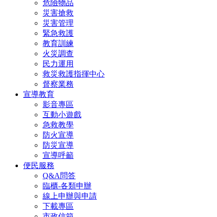
危險物品
災害搶救
災害管理
緊急救護
教育訓練
火災調查
民力運用
救災救護指揮中心
督察業務
宣導教育
影音專區
互動小遊戲
急救教學
防火宣導
防災宣導
宣導呼籲
便民服務
Q&A問答
臨櫃-各類申辦
線上申辦與申請
下載專區
市政信箱