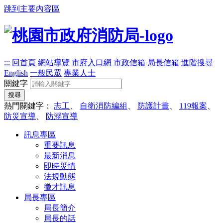
跳到主要內容區
:::
回首頁
網站導覽
市府入口網
市政信箱
局長信箱
進階搜尋
English
一般民眾
專業人士
關鍵字
搜尋
熱門關鍵字：
志工
、
自衛消防編組
、
防護計畫
、
119報案
、
防災宣導
、
防溺宣導
訊息專區
重要訊息
最新消息
即時災情
法規動態
徵才訊息
局長專區
局長簡介
局長的話