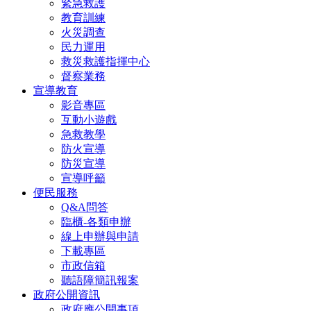
緊急救護
教育訓練
火災調查
民力運用
救災救護指揮中心
督察業務
宣導教育
影音專區
互動小遊戲
急救教學
防火宣導
防災宣導
宣導呼籲
便民服務
Q&A問答
臨櫃-各類申辦
線上申辦與申請
下載專區
市政信箱
聽語障簡訊報案
政府公開資訊
政府應公開事項