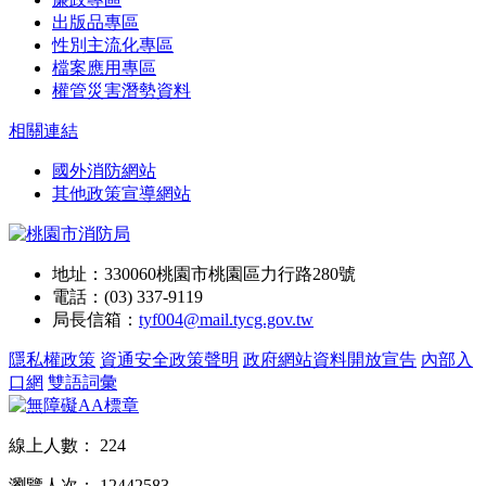
出版品專區
性別主流化專區
檔案應用專區
權管災害潛勢資料
相關連結
國外消防網站
其他政策宣導網站
地址：330060桃園市桃園區力行路280號
電話：(03) 337-9119
局長信箱：
tyf004@mail.tycg.gov.tw
隱私權政策
資通安全政策聲明
政府網站資料開放宣告
內部入
口網
雙語詞彙
線上人數：
224
瀏覽人次：
12442583