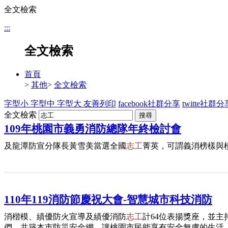
全文檢索
:::
全文檢索
首頁
>
其他
>
全文檢索
字型小
字型中
字型大
友善列印
facebook社群分享
twitte社群分
全文檢索
搜尋
109年桃園市義勇消防總隊年終檢討會
及龍潭防宣分隊長黃雪美當選全國
志工
菁英，可謂義消榜樣與模範
110年119消防節慶祝大會-智慧城市科技消防
消楷模、績優防火宣導及績優消防
志工
計64位表揚獎座，並
們，共築本市防災安全網，讓桃園市民能享有安全無虞的生活。