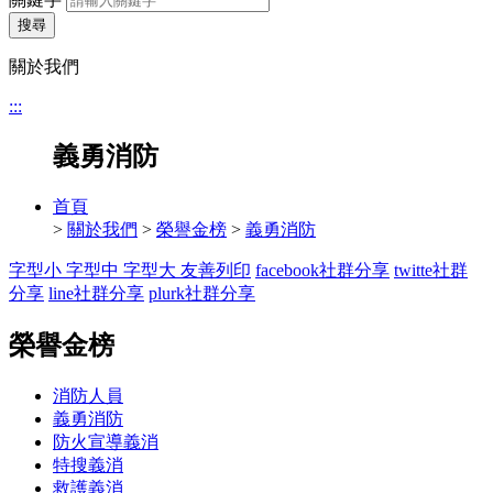
搜尋
關於我們
:::
義勇消防
首頁
>
關於我們
>
榮譽金榜
>
義勇消防
字型小
字型中
字型大
友善列印
facebook社群分享
twitte社群
分享
line社群分享
plurk社群分享
榮譽金榜
消防人員
義勇消防
防火宣導義消
特搜義消
救護義消