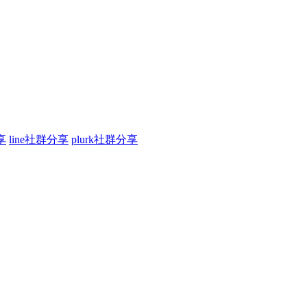
享
line社群分享
plurk社群分享