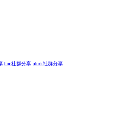
享
line社群分享
plurk社群分享