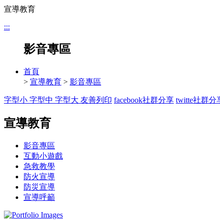
宣導教育
:::
影音專區
首頁
>
宣導教育
>
影音專區
字型小
字型中
字型大
友善列印
facebook社群分享
twitte社群分
宣導教育
影音專區
互動小遊戲
急救教學
防火宣導
防災宣導
宣導呼籲