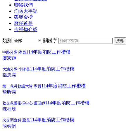
聯絡我們
消防大事記
榮譽金榜
歷任首長
吉祥物介紹
類別
關鍵字
搜尋
114年度消防工作楷模
中路分隊 隊員
廖宏輝
114年度消防工作楷模
大湳分隊 小隊長
楊忠憲
114年度消防工作楷模
第一救災救護大隊 隊員
詹昕憲
114年度消防工作楷模
救災救護指揮中心 護理師
陳桂珠
114年度消防工作楷模
火災調查科 股長
簡奕帆