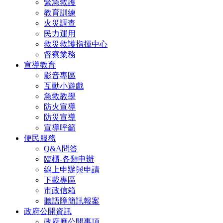
緊急救護
教育訓練
火災調查
民力運用
救災救護指揮中心
督察業務
宣導教育
影音專區
互動小遊戲
急救教學
防火宣導
防災宣導
宣導呼籲
便民服務
Q&A問答
臨櫃-各類申辦
線上申辦與申請
下載專區
市政信箱
聽語障簡訊報案
政府公開資訊
政府應公開事項