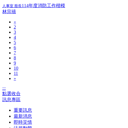
114年度消防工作楷模
人事室 股長
林宗禧
«
2
3
4
5
6
7
8
9
10
11
»
:::
點選收合
訊息專區
重要訊息
最新消息
即時災情