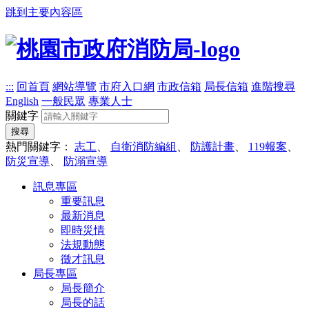
跳到主要內容區
:::
回首頁
網站導覽
市府入口網
市政信箱
局長信箱
進階搜尋
English
一般民眾
專業人士
關鍵字
搜尋
熱門關鍵字：
志工
、
自衛消防編組
、
防護計畫
、
119報案
、
防災宣導
、
防溺宣導
訊息專區
重要訊息
最新消息
即時災情
法規動態
徵才訊息
局長專區
局長簡介
局長的話