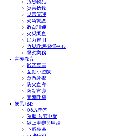
危險物品
災害搶救
災害管理
緊急救護
教育訓練
火災調查
民力運用
救災救護指揮中心
督察業務
宣導教育
影音專區
互動小遊戲
急救教學
防火宣導
防災宣導
宣導呼籲
便民服務
Q&A問答
臨櫃-各類申辦
線上申辦與申請
下載專區
市政信箱