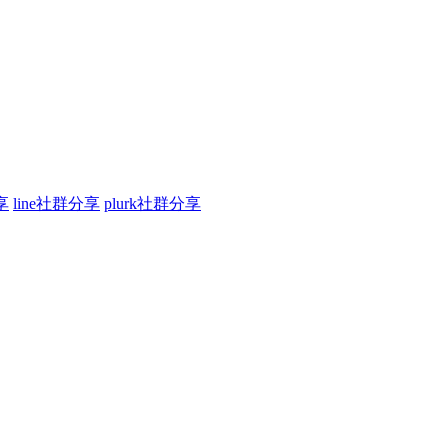
享
line社群分享
plurk社群分享