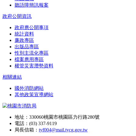
聽語障簡訊報案
政府公開資訊
政府應公開事項
統計資料
廉政專區
出版品專區
性別主流化專區
檔案應用專區
權管災害潛勢資料
相關連結
國外消防網站
其他政策宣導網站
地址：330060桃園市桃園區力行路280號
電話：(03) 337-9119
局長信箱：
tyf004@mail.tycg.gov.tw