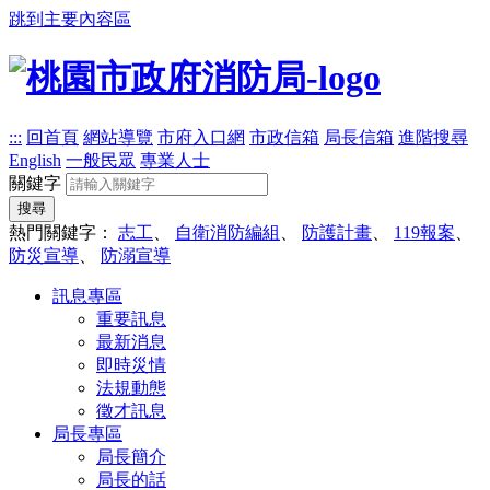
跳到主要內容區
:::
回首頁
網站導覽
市府入口網
市政信箱
局長信箱
進階搜尋
English
一般民眾
專業人士
關鍵字
搜尋
熱門關鍵字：
志工
、
自衛消防編組
、
防護計畫
、
119報案
、
防災宣導
、
防溺宣導
訊息專區
重要訊息
最新消息
即時災情
法規動態
徵才訊息
局長專區
局長簡介
局長的話