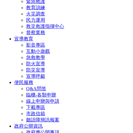
緊急救護
教育訓練
火災調查
民力運用
救災救護指揮中心
督察業務
宣導教育
影音專區
互動小遊戲
急救教學
防火宣導
防災宣導
宣導呼籲
便民服務
Q&A問答
臨櫃-各類申辦
線上申辦與申請
下載專區
市政信箱
聽語障簡訊報案
政府公開資訊
政府應公開事項