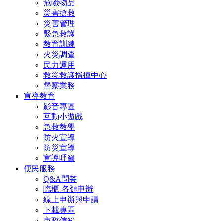
危險物品
災害搶救
災害管理
緊急救護
教育訓練
火災調查
民力運用
救災救護指揮中心
督察業務
宣導教育
影音專區
互動小遊戲
急救教學
防火宣導
防災宣導
宣導呼籲
便民服務
Q&A問答
臨櫃-各類申辦
線上申辦與申請
下載專區
市政信箱