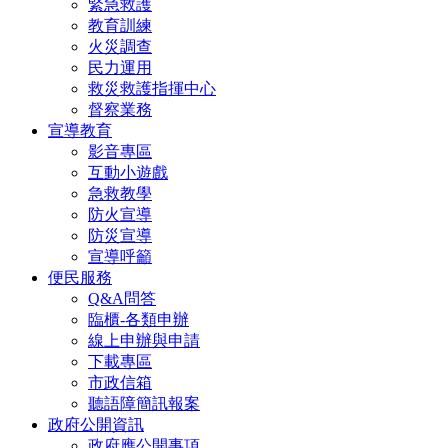
緊急救護
教育訓練
火災調查
民力運用
救災救護指揮中心
督察業務
宣導教育
影音專區
互動小遊戲
急救教學
防火宣導
防災宣導
宣導呼籲
便民服務
Q&A問答
臨櫃-各類申辦
線上申辦與申請
下載專區
市政信箱
聽語障簡訊報案
政府公開資訊
政府應公開事項