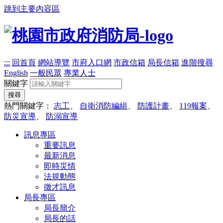
跳到主要內容區
:::
回首頁
網站導覽
市府入口網
市政信箱
局長信箱
進階搜尋
English
一般民眾
專業人士
關鍵字
搜尋
熱門關鍵字：
志工
、
自衛消防編組
、
防護計畫
、
119報案
、
防災宣導
、
防溺宣導
訊息專區
重要訊息
最新消息
即時災情
法規動態
徵才訊息
局長專區
局長簡介
局長的話