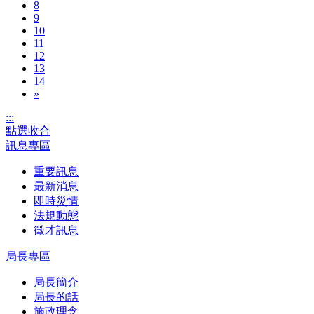
8
9
10
11
12
13
14
»
:::
點選收合
訊息專區
重要訊息
最新消息
即時災情
法規動態
徵才訊息
局長專區
局長簡介
局長的話
施政理念