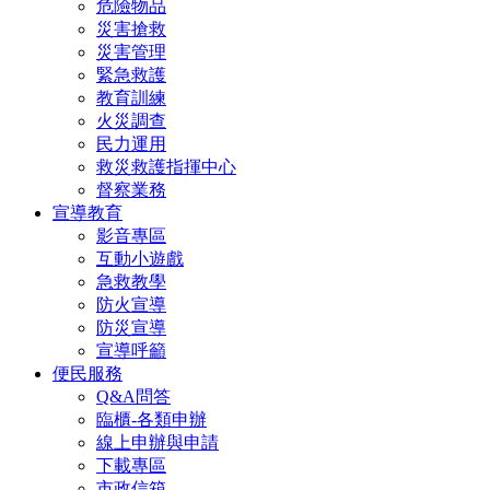
危險物品
災害搶救
災害管理
緊急救護
教育訓練
火災調查
民力運用
救災救護指揮中心
督察業務
宣導教育
影音專區
互動小遊戲
急救教學
防火宣導
防災宣導
宣導呼籲
便民服務
Q&A問答
臨櫃-各類申辦
線上申辦與申請
下載專區
市政信箱