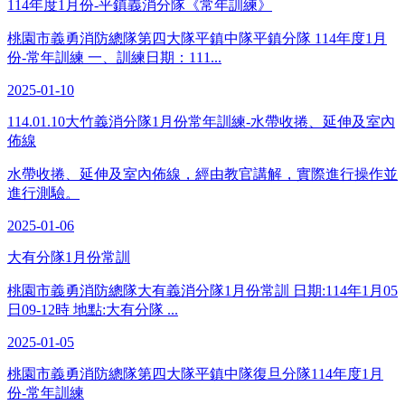
114年度1月份-平鎮義消分隊《常年訓練》
桃園市義勇消防總隊第四大隊平鎮中隊平鎮分隊 114年度1月
份-常年訓練 一、訓練日期：111...
2025-01-10
114.01.10大竹義消分隊1月份常年訓練-水帶收捲、延伸及室內
佈線
水帶收捲、延伸及室內佈線，經由教官講解，實際進行操作並
進行測驗。
2025-01-06
大有分隊1月份常訓
桃園市義勇消防總隊大有義消分隊1月份常訓 日期:114年1月05
日09-12時 地點:大有分隊 ...
2025-01-05
桃園市義勇消防總隊第四大隊平鎮中隊復旦分隊114年度1月
份-常年訓練