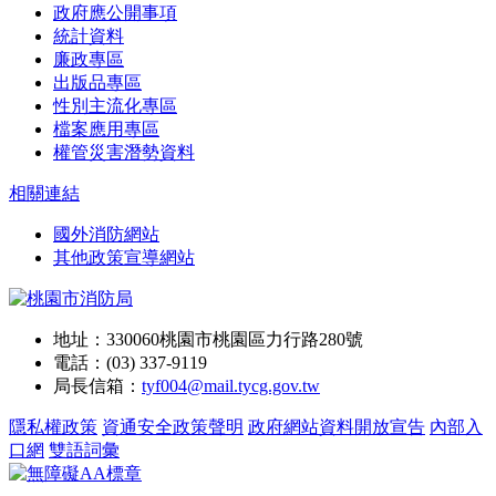
政府應公開事項
統計資料
廉政專區
出版品專區
性別主流化專區
檔案應用專區
權管災害潛勢資料
相關連結
國外消防網站
其他政策宣導網站
地址：330060桃園市桃園區力行路280號
電話：(03) 337-9119
局長信箱：
tyf004@mail.tycg.gov.tw
隱私權政策
資通安全政策聲明
政府網站資料開放宣告
內部入
口網
雙語詞彙