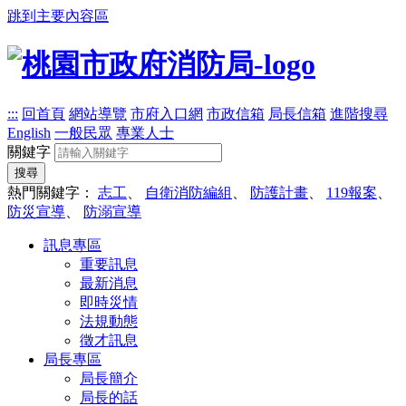
跳到主要內容區
:::
回首頁
網站導覽
市府入口網
市政信箱
局長信箱
進階搜尋
English
一般民眾
專業人士
關鍵字
搜尋
熱門關鍵字：
志工
、
自衛消防編組
、
防護計畫
、
119報案
、
防災宣導
、
防溺宣導
訊息專區
重要訊息
最新消息
即時災情
法規動態
徵才訊息
局長專區
局長簡介
局長的話