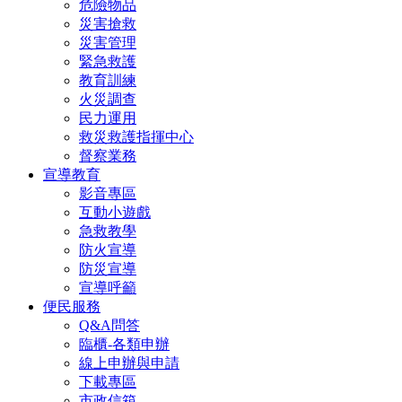
危險物品
災害搶救
災害管理
緊急救護
教育訓練
火災調查
民力運用
救災救護指揮中心
督察業務
宣導教育
影音專區
互動小遊戲
急救教學
防火宣導
防災宣導
宣導呼籲
便民服務
Q&A問答
臨櫃-各類申辦
線上申辦與申請
下載專區
市政信箱