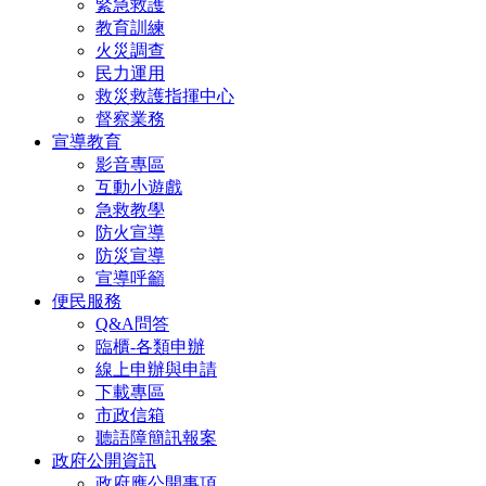
緊急救護
教育訓練
火災調查
民力運用
救災救護指揮中心
督察業務
宣導教育
影音專區
互動小遊戲
急救教學
防火宣導
防災宣導
宣導呼籲
便民服務
Q&A問答
臨櫃-各類申辦
線上申辦與申請
下載專區
市政信箱
聽語障簡訊報案
政府公開資訊
政府應公開事項