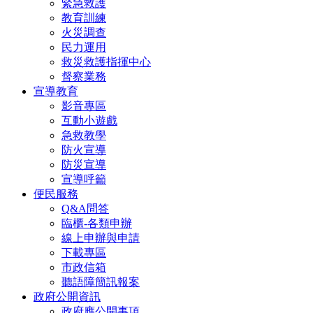
緊急救護
教育訓練
火災調查
民力運用
救災救護指揮中心
督察業務
宣導教育
影音專區
互動小遊戲
急救教學
防火宣導
防災宣導
宣導呼籲
便民服務
Q&A問答
臨櫃-各類申辦
線上申辦與申請
下載專區
市政信箱
聽語障簡訊報案
政府公開資訊
政府應公開事項