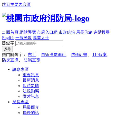
跳到主要內容區
:::
回首頁
網站導覽
市府入口網
市政信箱
局長信箱
進階搜尋
English
一般民眾
專業人士
關鍵字
搜尋
熱門關鍵字：
志工
、
自衛消防編組
、
防護計畫
、
119報案
、
防災宣導
、
防溺宣導
訊息專區
重要訊息
最新消息
即時災情
法規動態
徵才訊息
局長專區
局長簡介
局長的話