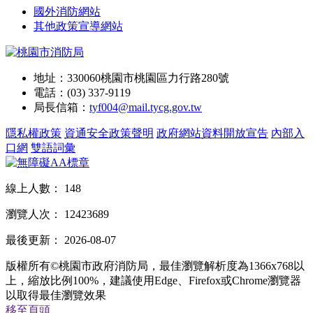
國外消防網站
其他政策宣導網站
地址：330060桃園市桃園區力行路280號
電話：(03) 337-9119
局長信箱：
tyf004@mail.tycg.gov.tw
隱私權政策
資通安全政策聲明
政府網站資料開放宣告
內部入
口網
雙語詞彙
線上人數：
148
瀏覽人次：
12423689
最後更新：
2026-08-07
版權所有©桃園市政府消防局，最佳瀏覽解析度為1366x768以
上，縮放比例100%，建議使用Edge、Firefox或Chrome瀏覽器
以取得最佳瀏覽效果
移至頁頭