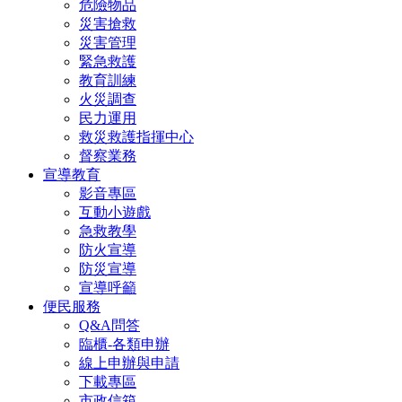
危險物品
災害搶救
災害管理
緊急救護
教育訓練
火災調查
民力運用
救災救護指揮中心
督察業務
宣導教育
影音專區
互動小遊戲
急救教學
防火宣導
防災宣導
宣導呼籲
便民服務
Q&A問答
臨櫃-各類申辦
線上申辦與申請
下載專區
市政信箱