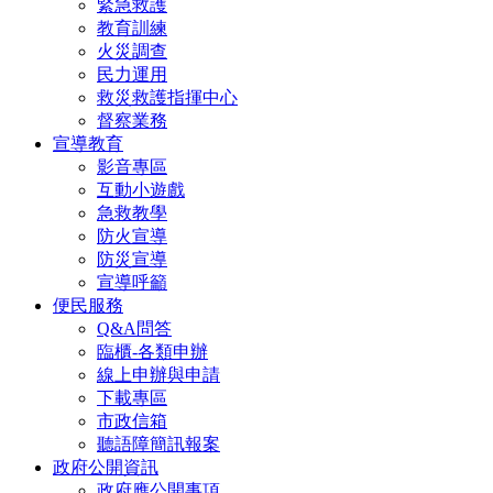
緊急救護
教育訓練
火災調查
民力運用
救災救護指揮中心
督察業務
宣導教育
影音專區
互動小遊戲
急救教學
防火宣導
防災宣導
宣導呼籲
便民服務
Q&A問答
臨櫃-各類申辦
線上申辦與申請
下載專區
市政信箱
聽語障簡訊報案
政府公開資訊
政府應公開事項