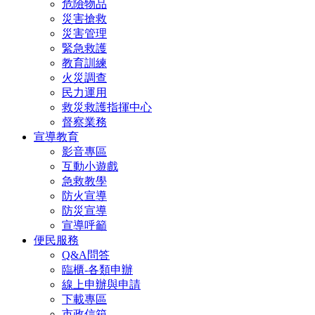
危險物品
災害搶救
災害管理
緊急救護
教育訓練
火災調查
民力運用
救災救護指揮中心
督察業務
宣導教育
影音專區
互動小遊戲
急救教學
防火宣導
防災宣導
宣導呼籲
便民服務
Q&A問答
臨櫃-各類申辦
線上申辦與申請
下載專區
市政信箱