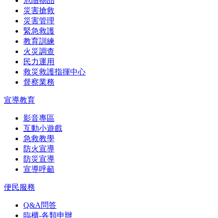
危險物品
災害搶救
災害管理
緊急救護
教育訓練
火災調查
民力運用
救災救護指揮中心
督察業務
宣導教育
影音專區
互動小遊戲
急救教學
防火宣導
防災宣導
宣導呼籲
便民服務
Q&A問答
臨櫃-各類申辦