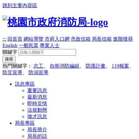
跳到主要內容區
:::
回首頁
網站導覽
市府入口網
市政信箱
局長信箱
進階搜尋
English
一般民眾
專業人士
關鍵字
搜尋
熱門關鍵字：
志工
、
自衛消防編組
、
防護計畫
、
119報案
、
防災宣導
、
防溺宣導
訊息專區
重要訊息
最新消息
即時災情
法規動態
徵才訊息
局長專區
局長簡介
局長的話