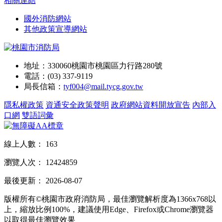
相關連結
國外消防網站
其他政策宣導網站
地址：330060桃園市桃園區力行路280號
電話：(03) 337-9119
局長信箱：
tyf004@mail.tycg.gov.tw
隱私權政策
資通安全政策聲明
政府網站資料開放宣告
內部入
口網
雙語詞彙
線上人數：
163
瀏覽人次：
12424859
最後更新：
2026-08-07
版權所有©桃園市政府消防局，最佳瀏覽解析度為1366x768以
上，縮放比例100%，建議使用Edge、Firefox或Chrome瀏覽器
以取得最佳瀏覽效果