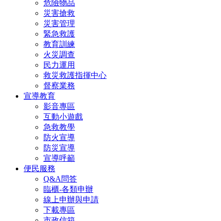
危險物品
災害搶救
災害管理
緊急救護
教育訓練
火災調查
民力運用
救災救護指揮中心
督察業務
宣導教育
影音專區
互動小遊戲
急救教學
防火宣導
防災宣導
宣導呼籲
便民服務
Q&A問答
臨櫃-各類申辦
線上申辦與申請
下載專區
市政信箱