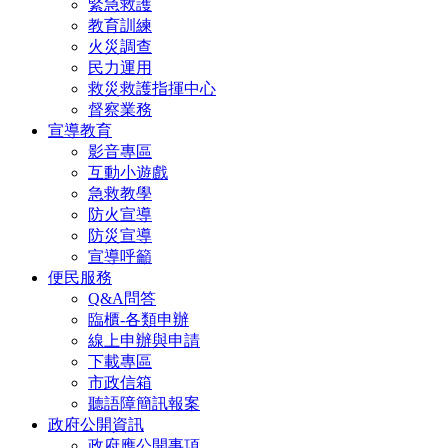
緊急救護
教育訓練
火災調查
民力運用
救災救護指揮中心
督察業務
宣導教育
影音專區
互動小遊戲
急救教學
防火宣導
防災宣導
宣導呼籲
便民服務
Q&A問答
臨櫃-各類申辦
線上申辦與申請
下載專區
市政信箱
聽語障簡訊報案
政府公開資訊
政府應公開事項