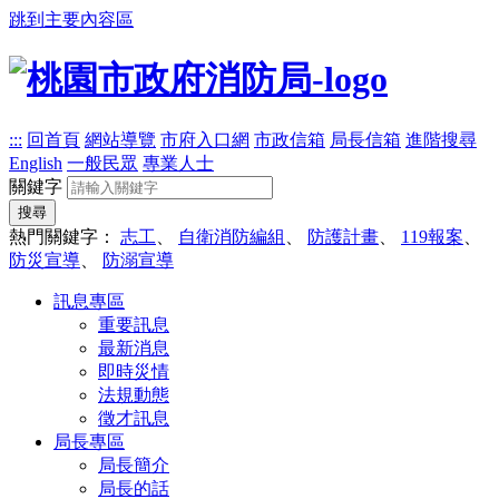
跳到主要內容區
:::
回首頁
網站導覽
市府入口網
市政信箱
局長信箱
進階搜尋
English
一般民眾
專業人士
關鍵字
搜尋
熱門關鍵字：
志工
、
自衛消防編組
、
防護計畫
、
119報案
、
防災宣導
、
防溺宣導
訊息專區
重要訊息
最新消息
即時災情
法規動態
徵才訊息
局長專區
局長簡介
局長的話