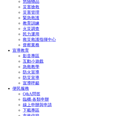
危險物品
災害搶救
災害管理
緊急救護
教育訓練
火災調查
民力運用
救災救護指揮中心
督察業務
宣導教育
影音專區
互動小遊戲
急救教學
防火宣導
防災宣導
宣導呼籲
便民服務
Q&A問答
臨櫃-各類申辦
線上申辦與申請
下載專區
市政信箱