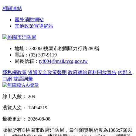
相關連結
國外消防網站
其他政策宣導網站
地址：330060桃園市桃園區力行路280號
電話：(03) 337-9119
局長信箱：
tyf004@mail.tycg.gov.tw
隱私權政策
資通安全政策聲明
政府網站資料開放宣告
內部入
口網
雙語詞彙
線上人數：
209
瀏覽人次：
12454219
最後更新：
2026-08-08
版權所有©桃園市政府消防局，最佳瀏覽解析度為1366x768以