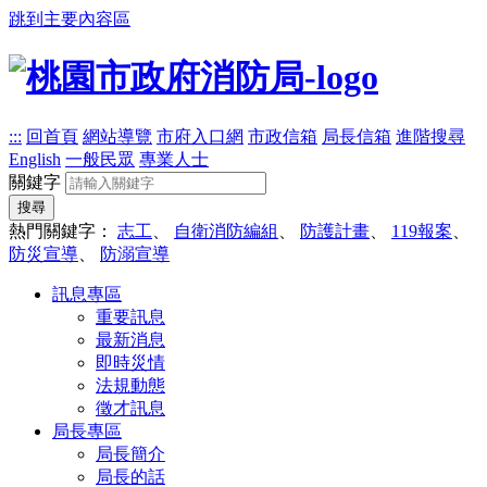
跳到主要內容區
:::
回首頁
網站導覽
市府入口網
市政信箱
局長信箱
進階搜尋
English
一般民眾
專業人士
關鍵字
搜尋
熱門關鍵字：
志工
、
自衛消防編組
、
防護計畫
、
119報案
、
防災宣導
、
防溺宣導
訊息專區
重要訊息
最新消息
即時災情
法規動態
徵才訊息
局長專區
局長簡介
局長的話