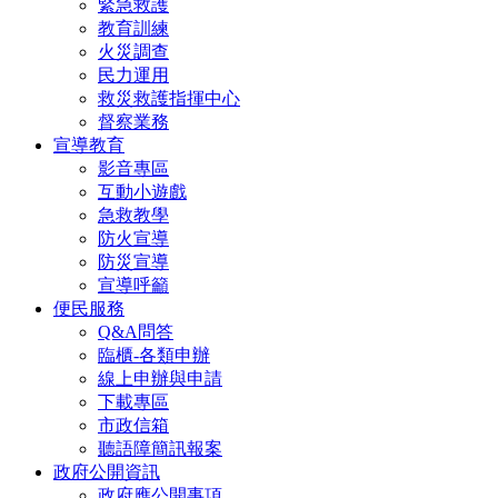
緊急救護
教育訓練
火災調查
民力運用
救災救護指揮中心
督察業務
宣導教育
影音專區
互動小遊戲
急救教學
防火宣導
防災宣導
宣導呼籲
便民服務
Q&A問答
臨櫃-各類申辦
線上申辦與申請
下載專區
市政信箱
聽語障簡訊報案
政府公開資訊
政府應公開事項