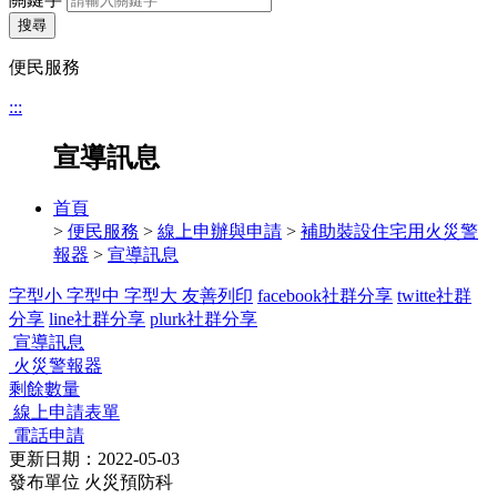
搜尋
便民服務
:::
宣導訊息
首頁
>
便民服務
>
線上申辦與申請
>
補助裝設住宅用火災警
報器
>
宣導訊息
字型小
字型中
字型大
友善列印
facebook社群分享
twitte社群
分享
line社群分享
plurk社群分享
宣導訊息
火災警報器
剩餘數量
線上申請表單
電話申請
更新日期：2022-05-03
發布單位
火災預防科