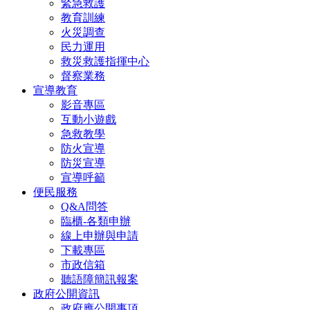
緊急救護
教育訓練
火災調查
民力運用
救災救護指揮中心
督察業務
宣導教育
影音專區
互動小遊戲
急救教學
防火宣導
防災宣導
宣導呼籲
便民服務
Q&A問答
臨櫃-各類申辦
線上申辦與申請
下載專區
市政信箱
聽語障簡訊報案
政府公開資訊
政府應公開事項