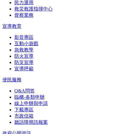
民力運用
救災救護指揮中心
督察業務
宣導教育
影音專區
互動小遊戲
急救教學
防火宣導
防災宣導
宣導呼籲
便民服務
Q&A問答
臨櫃-各類申辦
線上申辦與申請
下載專區
市政信箱
聽語障簡訊報案
政府公開資訊