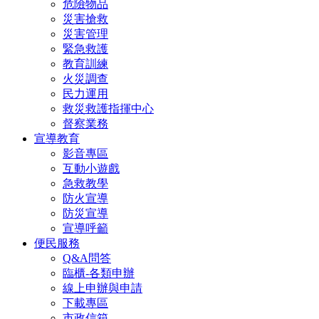
危險物品
災害搶救
災害管理
緊急救護
教育訓練
火災調查
民力運用
救災救護指揮中心
督察業務
宣導教育
影音專區
互動小遊戲
急救教學
防火宣導
防災宣導
宣導呼籲
便民服務
Q&A問答
臨櫃-各類申辦
線上申辦與申請
下載專區
市政信箱