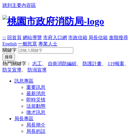
跳到主要內容區
:::
回首頁
網站導覽
市府入口網
市政信箱
局長信箱
進階搜尋
English
一般民眾
專業人士
關鍵字
搜尋
熱門關鍵字：
志工
、
自衛消防編組
、
防護計畫
、
119報案
、
防災宣導
、
防溺宣導
訊息專區
重要訊息
最新消息
即時災情
法規動態
徵才訊息
局長專區
局長簡介
局長的話