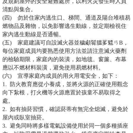
及規劃屋外的安全避難處所，以利火災發生時人員
清點與集合。
(四)
勿於住家內逃生口、梯間、通道及陽台堆積易
燃物品及雜物，以免影響逃生動線，並定期檢視住
家內逃生動線是否通暢。
(五)
家庭建議可自設滅火器並穢顑鬌膃茤魒ㄢB，
每位家庭成員均要熟悉使用方法並請注意滅火藥劑
的檢驗期限，家庭內的裝潢，如地毯、窗簾、布幕
應以不燃材料裝潢，避免使用易燃材料。
(六)
宣導家庭內成員的用火用電安全，如下：
1.
防火教育應從小養成，並將火源的正確使用觀念
向下紮根，打火機等火源應置於孩童不易取得之
處。
2.
如有抽菸習慣，確認菸蒂有無完全熄滅，避免於
屋內或臥室抽菸。
3.
避免同時將多樣電氣設備使用於同一個多種插座