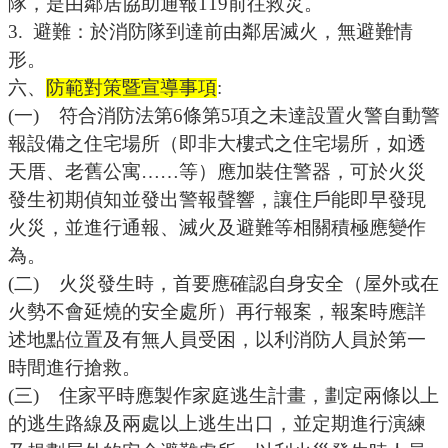
隊，是由鄰居協助通報
119
前往救災。
3.
避難：於消防隊到達前由鄰居滅火，無避難情
形。
六、
防範對策暨宣導事項
:
(一)
符合消防法第
6
條第
5
項之未達設置火警自動警
報設備之住宅場所（即非大樓式之住宅場所，如透
天厝、老舊公寓
……
等）應加裝住警器，可於火災
發生初期偵知並發出警報聲響，讓住戶能即早發現
火災，並進行通報、滅火及避難等相關積極應變作
為。
(二)
火災發生時，首要應確認自身安全（屋外或在
火勢不會延燒的安全處所）再行報案，報案時應詳
述地點位置及有無人員受困，以利消防人員於第一
時間進行搶救。
(三)
住家平時應製作家庭逃生計畫，劃定兩條以上
的逃生路線及兩處以上逃生出口，並定期進行演練