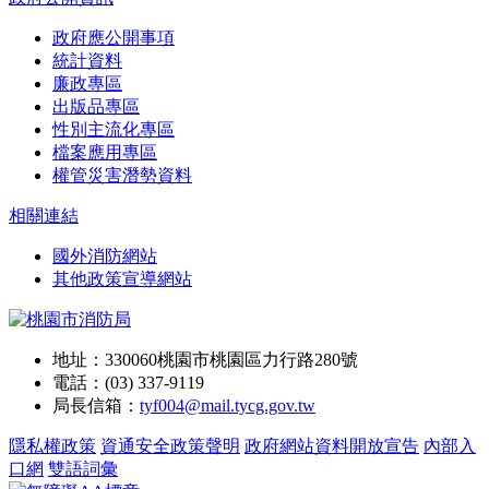
政府應公開事項
統計資料
廉政專區
出版品專區
性別主流化專區
檔案應用專區
權管災害潛勢資料
相關連結
國外消防網站
其他政策宣導網站
地址：330060桃園市桃園區力行路280號
電話：(03) 337-9119
局長信箱：
tyf004@mail.tycg.gov.tw
隱私權政策
資通安全政策聲明
政府網站資料開放宣告
內部入
口網
雙語詞彙