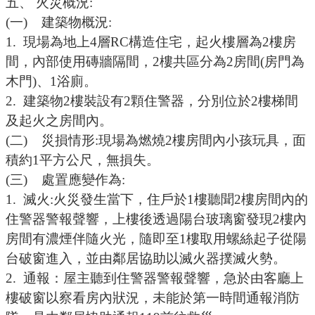
五、
火災概況
:
(一)
建築物概況
:
1.
現場為地上
4
層
RC
構造住宅，起火樓層為
2
樓房
間，內部使用磚牆隔間，
2
樓共區分為
2
房間
(
房門為
木門
)
、
1
浴廁。
2.
建築物
2
樓裝設有
2
顆住警器，分別位於
2
樓梯間
及起火之房間內。
(二)
災損情形
:
現場為燃燒
2
樓房間內小孩玩具，面
積約
1
平方公尺
，無損失。
(三)
處置應變作為
:
1.
滅火
:
火災發生當下，住戶於
1
樓聽聞
2
樓房間內的
住警器警報聲響，上樓後透過陽台玻璃窗發現
2
樓內
房間有濃煙伴隨火光，隨即至
1
樓取用螺絲起子從陽
台破窗進入，
並由鄰居協助以滅火器撲滅火勢。
2.
通報：屋主聽到住警器警報聲響，急於由客廳上
樓破窗以察看房內狀況，未能於第一時間通報消防