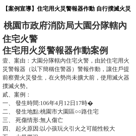
【案例宣導】住宅用火災警報器作動 自行撲滅火災
桃園市政府消防局大園分隊轄內
住宅火警
住宅用火災警報器作動案例
壹、案由：大園分隊轄內住宅火警，由於住宅用火
災警報器（以下簡稱住警器）警報作動，讓住戶提
前察覺火災發生，在火勢尚未擴大前，使用滅火器
撲滅火勢。
貳、案例：
一、
發生時間
:106
年
4
月
12
日
17
時�
二、
發生地點
:
桃園市大園區○○路住宅
三、
死傷情形
:
無人傷亡
四、
起火原因
:
以小孩玩火引火之可能性較大