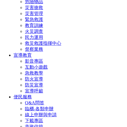
危險物品
災害搶救
災害管理
緊急救護
教育訓練
火災調查
民力運用
救災救護指揮中心
督察業務
宣導教育
影音專區
互動小遊戲
急救教學
防火宣導
防災宣導
宣導呼籲
便民服務
Q&A問答
臨櫃-各類申辦
線上申辦與申請
下載專區
市政信箱