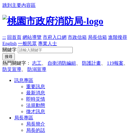
跳到主要內容區
:::
回首頁
網站導覽
市府入口網
市政信箱
局長信箱
進階搜尋
English
一般民眾
專業人士
關鍵字
搜尋
熱門關鍵字：
志工
、
自衛消防編組
、
防護計畫
、
119報案
、
防災宣導
、
防溺宣導
訊息專區
重要訊息
最新消息
即時災情
法規動態
徵才訊息
局長專區
局長簡介
局長的話