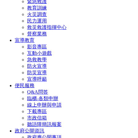
緊急救護
教育訓練
火災調查
民力運用
救災救護指揮中心
督察業務
宣導教育
影音專區
互動小遊戲
急救教學
防火宣導
防災宣導
宣導呼籲
便民服務
Q&A問答
臨櫃-各類申辦
線上申辦與申請
下載專區
市政信箱
聽語障簡訊報案
政府公開資訊
政府應公開事項