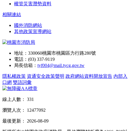
權管災害潛勢資料
相關連結
國外消防網站
其他政策宣導網站
地址：330060桃園市桃園區力行路280號
電話：(03) 337-9119
局長信箱：
tyf004@mail.tycg.gov.tw
隱私權政策
資通安全政策聲明
政府網站資料開放宣告
內部入
口網
雙語詞彙
線上人數：
331
瀏覽人次：
12477092
最後更新：
2026-08-09