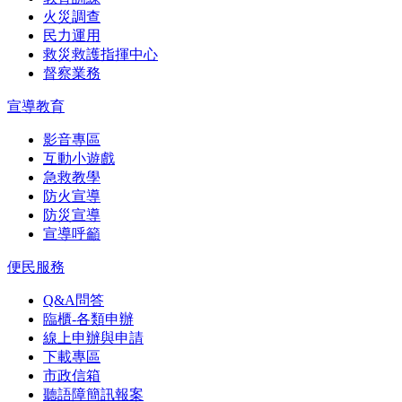
火災調查
民力運用
救災救護指揮中心
督察業務
宣導教育
影音專區
互動小遊戲
急救教學
防火宣導
防災宣導
宣導呼籲
便民服務
Q&A問答
臨櫃-各類申辦
線上申辦與申請
下載專區
市政信箱
聽語障簡訊報案