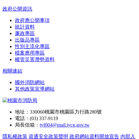
政府公開資訊
政府應公開事項
統計資料
廉政專區
出版品專區
性別主流化專區
檔案應用專區
權管災害潛勢資料
相關連結
國外消防網站
其他政策宣導網站
地址：330060桃園市桃園區力行路280號
電話：(03) 337-9119
局長信箱：
tyf004@mail.tycg.gov.tw
隱私權政策
資通安全政策聲明
政府網站資料開放宣告
內部入