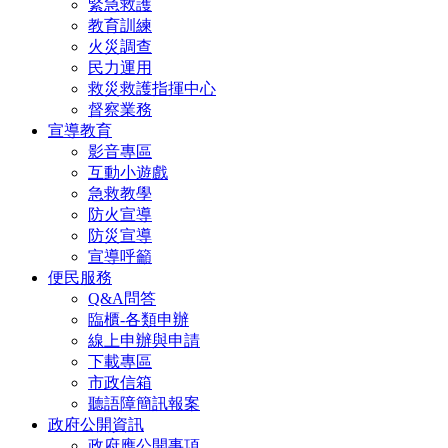
緊急救護
教育訓練
火災調查
民力運用
救災救護指揮中心
督察業務
宣導教育
影音專區
互動小遊戲
急救教學
防火宣導
防災宣導
宣導呼籲
便民服務
Q&A問答
臨櫃-各類申辦
線上申辦與申請
下載專區
市政信箱
聽語障簡訊報案
政府公開資訊
政府應公開事項