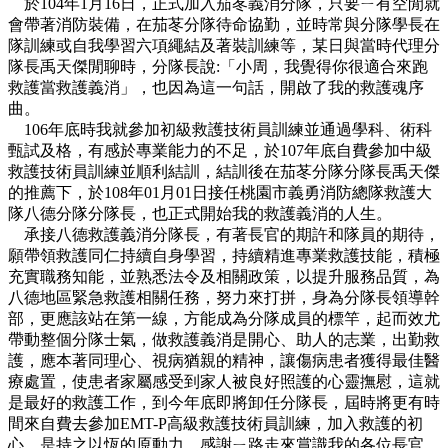
於104年1月16日，正式加入茄苳義消分隊，只要ㄧ有空閒就
會帶著消防裝備，在茄苳分隊待命協勤，並時常與分隊學長在
隊訓練或自我學習六項繩結及著裝訓練等，某日與當時代理分
隊長禹天傑閒聊時，分隊長說:「小周，我覺得你很適合來跑
救護當救護義消」，也因為這一句話，開啟了我的救護魂序
曲。
106年底時我就參加初級救護技術員訓練並通過學科、術科
甄試及格，有感於專業能力的不足，於107年底自費參加中級
救護技術員訓練並順利結訓，結訓後在茄苳分隊分隊長禹天傑
的推薦下，於108年01月01日接任桃園市義勇消防總隊救護大
隊八德分隊分隊長，也正式開始我的救護義消的人生。
承接八德救護義消分隊長，有著長官的期許和隊員的期待，
願帶領救護同仁持續自身學習，持續精進專業救護技能，積極
充實職務知能，並熟悉法令及相關政策，以提升服務品質，為
八德地區緊急救護相關任務，努力來打拼，身為分隊長領導幹
部，更應該站在第一線，方能成為分隊成員的標竿，起而效尤
帶動整個分隊士氣，做救護義消是開心、助人的志業，出勤救
護，應本著同理心、視病猶親的精神，讓傷病患者獲得最佳醫
療處置，使患者家屬感受到家人被良好照護的心靈撫慰，這就
是最好的救護工作，到今年底即將卸任分隊長，屆時將更有時
間來自費去參加EMT-P高級救護技術員訓練，加入救護的初
心，是持之以恆的原動力，感謝ㄧ路走來賞識我的各位長官，