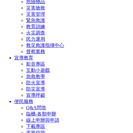
危險物品
災害搶救
災害管理
緊急救護
教育訓練
火災調查
民力運用
救災救護指揮中心
督察業務
宣導教育
影音專區
互動小遊戲
急救教學
防火宣導
防災宣導
宣導呼籲
便民服務
Q&A問答
臨櫃-各類申辦
線上申辦與申請
下載專區
市政信箱