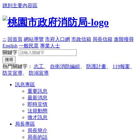
跳到主要內容區
:::
回首頁
網站導覽
市府入口網
市政信箱
局長信箱
進階搜尋
English
一般民眾
專業人士
關鍵字
搜尋
熱門關鍵字：
志工
、
自衛消防編組
、
防護計畫
、
119報案
、
防災宣導
、
防溺宣導
訊息專區
重要訊息
最新消息
即時災情
法規動態
徵才訊息
局長專區
局長簡介
局長的話