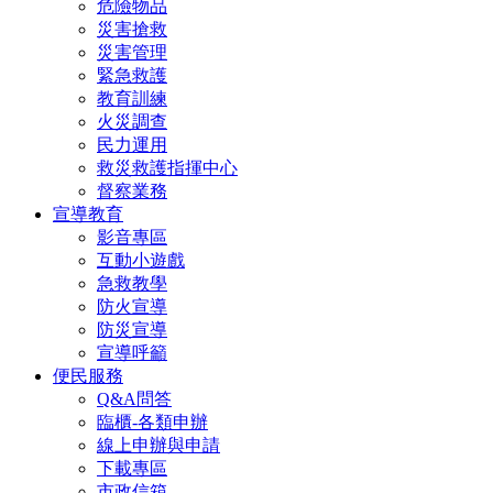
危險物品
災害搶救
災害管理
緊急救護
教育訓練
火災調查
民力運用
救災救護指揮中心
督察業務
宣導教育
影音專區
互動小遊戲
急救教學
防火宣導
防災宣導
宣導呼籲
便民服務
Q&A問答
臨櫃-各類申辦
線上申辦與申請
下載專區
市政信箱