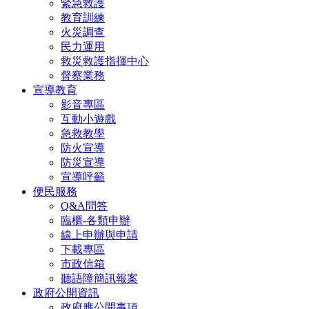
緊急救護
教育訓練
火災調查
民力運用
救災救護指揮中心
督察業務
宣導教育
影音專區
互動小遊戲
急救教學
防火宣導
防災宣導
宣導呼籲
便民服務
Q&A問答
臨櫃-各類申辦
線上申辦與申請
下載專區
市政信箱
聽語障簡訊報案
政府公開資訊
政府應公開事項