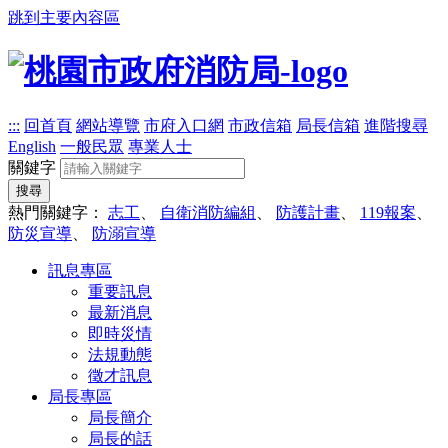
跳到主要內容區
:::
回首頁
網站導覽
市府入口網
市政信箱
局長信箱
進階搜尋
English
一般民眾
專業人士
關鍵字
搜尋
熱門關鍵字：
志工
、
自衛消防編組
、
防護計畫
、
119報案
、
防災宣導
、
防溺宣導
訊息專區
重要訊息
最新消息
即時災情
法規動態
徵才訊息
局長專區
局長簡介
局長的話