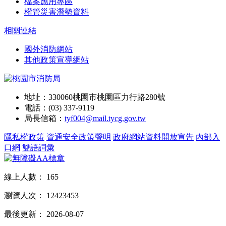
檔案應用專區
權管災害潛勢資料
相關連結
國外消防網站
其他政策宣導網站
地址：330060桃園市桃園區力行路280號
電話：(03) 337-9119
局長信箱：
tyf004@mail.tycg.gov.tw
隱私權政策
資通安全政策聲明
政府網站資料開放宣告
內部入
口網
雙語詞彙
線上人數：
165
瀏覽人次：
12423453
最後更新：
2026-08-07