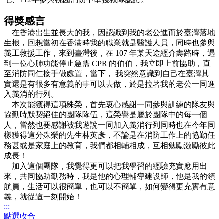
得獎感言
在香港出生並長大的我，因認識到我的老公進而於臺灣落地
生根，回想當初在香港時我的職業就是醫護人員，同時也參與
義工救援工作，來到臺灣後，在 107 年某天途經介壽路時，遇
到一位心肺功能停止急需 CPR 的伯伯，我立即上前協助，直
至消防同仁接手做處置，當下， 我突然意識到自己在臺灣其
實還是有很多有意義的事可以去做，於是拉著我的老公一同進
入義消的行列。
本次能獲得這項殊榮，首先衷心感謝一同參與訓練的隊友與
協勤時默契絕佳的團隊隊伍，這榮譽是屬於團隊中的每一個
人，當然也要感謝被我遊說一同加入義消行列同時也在今年同
樣獲得這分殊榮的先生林英彥，不論是在消防工作上的協勤任
務甚或是家庭上的教育，我們都相輔相成，互相勉勵激勵彼此
成長！
加入這個團隊，我覺得更可以把我學習的經驗充實應用出
來，共同協助勤務時，我是他的心理輔導建設師，他是我的領
航員，生活可以很簡單，也可以不簡單，如何變得更充實有意
義，就從這一刻開始！
:::
點選收合