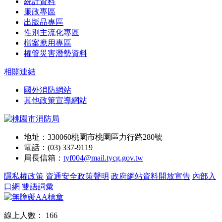
統計資料
廉政專區
出版品專區
性別主流化專區
檔案應用專區
權管災害潛勢資料
相關連結
國外消防網站
其他政策宣導網站
地址：330060桃園市桃園區力行路280號
電話：(03) 337-9119
局長信箱：
tyf004@mail.tycg.gov.tw
隱私權政策
資通安全政策聲明
政府網站資料開放宣告
內部入
口網
雙語詞彙
線上人數：
166