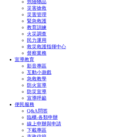
危險物品
災害搶救
災害管理
緊急救護
教育訓練
火災調查
民力運用
救災救護指揮中心
督察業務
宣導教育
影音專區
互動小遊戲
急救教學
防火宣導
防災宣導
宣導呼籲
便民服務
Q&A問答
臨櫃-各類申辦
線上申辦與申請
下載專區
市政信箱