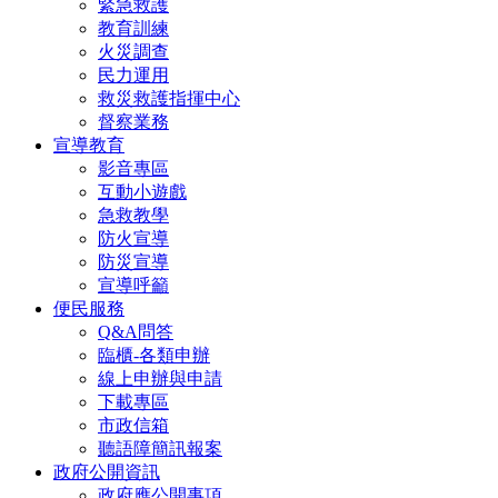
緊急救護
教育訓練
火災調查
民力運用
救災救護指揮中心
督察業務
宣導教育
影音專區
互動小遊戲
急救教學
防火宣導
防災宣導
宣導呼籲
便民服務
Q&A問答
臨櫃-各類申辦
線上申辦與申請
下載專區
市政信箱
聽語障簡訊報案
政府公開資訊
政府應公開事項