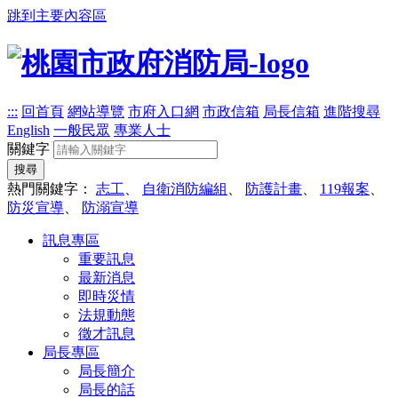
跳到主要內容區
:::
回首頁
網站導覽
市府入口網
市政信箱
局長信箱
進階搜尋
English
一般民眾
專業人士
關鍵字
搜尋
熱門關鍵字：
志工
、
自衛消防編組
、
防護計畫
、
119報案
、
防災宣導
、
防溺宣導
訊息專區
重要訊息
最新消息
即時災情
法規動態
徵才訊息
局長專區
局長簡介
局長的話