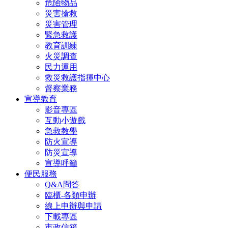
危險物品
災害搶救
災害管理
緊急救護
教育訓練
火災調查
民力運用
救災救護指揮中心
督察業務
宣導教育
影音專區
互動小遊戲
急救教學
防火宣導
防災宣導
宣導呼籲
便民服務
Q&A問答
臨櫃-各類申辦
線上申辦與申請
下載專區
市政信箱