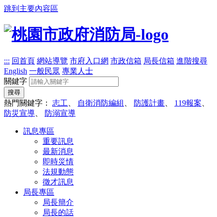
跳到主要內容區
:::
回首頁
網站導覽
市府入口網
市政信箱
局長信箱
進階搜尋
English
一般民眾
專業人士
關鍵字
搜尋
熱門關鍵字：
志工
、
自衛消防編組
、
防護計畫
、
119報案
、
防災宣導
、
防溺宣導
訊息專區
重要訊息
最新消息
即時災情
法規動態
徵才訊息
局長專區
局長簡介
局長的話