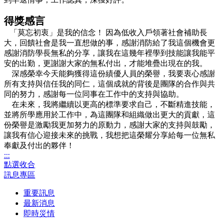
得獎感言
「莫忘初衷」是我的信念！ 因為低收入戶領著社會補助長
大，回饋社會是我一直想做的事，感謝消防給了我這個機會更
感謝消防學長無私的分享，讓我在這幾年裡學到技能讓我能平
安的出勤，更謝謝大家的無私付出，才能堆疊出現在的我。
深感榮幸今天能夠獲得這份績優人員的榮譽，我要衷心感謝
所有支持與信任我的同仁，這個成就的背後是團隊的合作與共
同的努力，感謝每一位同事在工作中的支持與協助。
在未來，我將繼續以更高的標準要求自己，不斷精進技能，
並將所學應用於工作中，為這團隊和組織做出更大的貢獻，這
份榮譽是激勵我更加努力的原動力，感謝大家的支持與鼓勵，
讓我有信心迎接未來的挑戰，我想把這榮耀分享給每一位無私
奉獻及付出的夥伴！
:::
點選收合
訊息專區
重要訊息
最新消息
即時災情