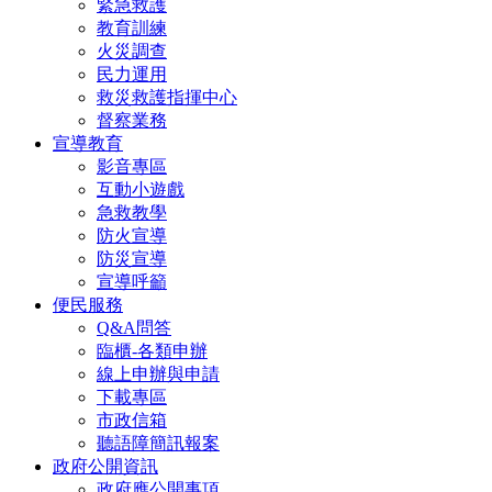
緊急救護
教育訓練
火災調查
民力運用
救災救護指揮中心
督察業務
宣導教育
影音專區
互動小遊戲
急救教學
防火宣導
防災宣導
宣導呼籲
便民服務
Q&A問答
臨櫃-各類申辦
線上申辦與申請
下載專區
市政信箱
聽語障簡訊報案
政府公開資訊
政府應公開事項