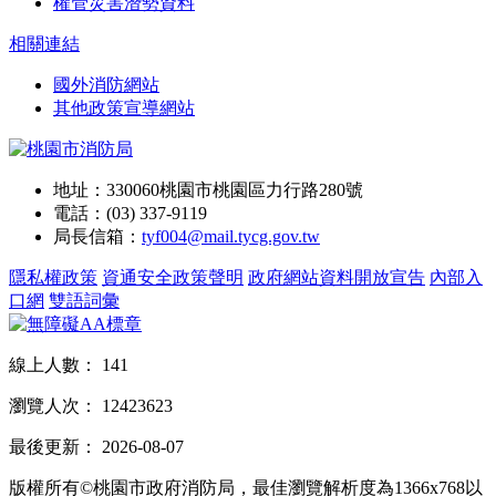
權管災害潛勢資料
相關連結
國外消防網站
其他政策宣導網站
地址：330060桃園市桃園區力行路280號
電話：(03) 337-9119
局長信箱：
tyf004@mail.tycg.gov.tw
隱私權政策
資通安全政策聲明
政府網站資料開放宣告
內部入
口網
雙語詞彙
線上人數：
141
瀏覽人次：
12423623
最後更新：
2026-08-07
版權所有©桃園市政府消防局，最佳瀏覽解析度為1366x768以