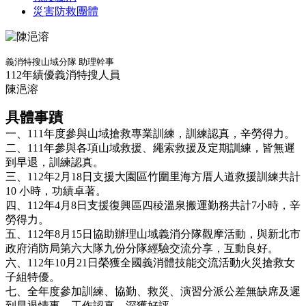
災害防救團體
義消特搜山域分隊 助理幹事
112年績優義消特搜人員
陳浥溶
具體事蹟
一、111年度參與山域搶救專業訓練，訓練認真，辛勞得力。
二、111年參與各項山域救援、繩索救援及定期訓練，皆無遲
到早退，訓練認真。
三、112年2月18日支援大園區竹圍里海方厝人道救援訓練共計
10 小時，功績卓著。
四、112年4月8日支援復興區四稜溫泉搬運勤務共計7小時，辛
勞得力。
五、112年8月15日協助辦理山域義消分隊觀摩活動，與新北市
政府消防局第六大隊九份分隊經驗交流分享，互動良好。
六、112年10月21日榮獲全國義消體技能交流活動火災搶救女
子組特優。
七、全年度參加訓練、協勤、救災、演習分派公差無缺席及遲
到早退情事，工作認真，深獲好評。