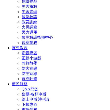
危險物品
災害搶救
災害管理
緊急救護
教育訓練
火災調查
民力運用
救災救護指揮中心
督察業務
宣導教育
影音專區
互動小遊戲
急救教學
防火宣導
防災宣導
宣導呼籲
便民服務
Q&A問答
臨櫃-各類申辦
線上申辦與申請
下載專區
市政信箱