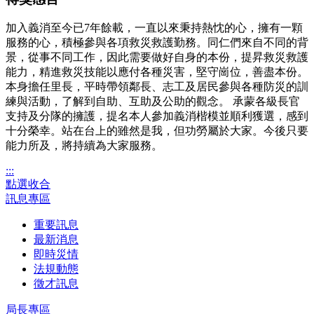
加入義消至今已7年餘載，一直以來秉持熱忱的心，擁有一顆
服務的心，積極參與各項救災救護勤務。同仁們來自不同的背
景，從事不同工作，因此需要做好自身的本份，提昇救災救護
能力，精進救災技能以應付各種災害，堅守崗位，善盡本份。
本身擔任里長，平時帶領鄰長、志工及居民參與各種防災的訓
練與活動，了解到自助、互助及公助的觀念。 承蒙各級長官
支持及分隊的擁護，提名本人參加義消楷模並順利獲選，感到
十分榮幸。站在台上的雖然是我，但功勞屬於大家。今後只要
能力所及，將持續為大家服務。
:::
點選收合
訊息專區
重要訊息
最新消息
即時災情
法規動態
徵才訊息
局長專區