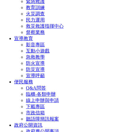
緊急救護
教育訓練
火災調查
民力運用
救災救護指揮中心
督察業務
宣導教育
影音專區
互動小遊戲
急救教學
防火宣導
防災宣導
宣導呼籲
便民服務
Q&A問答
臨櫃-各類申辦
線上申辦與申請
下載專區
市政信箱
聽語障簡訊報案
政府公開資訊
政府應公開事項