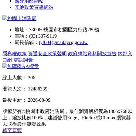
國外消防網站
其他政策宣導網站
地址：330060桃園市桃園區力行路280號
電話：(03) 337-9119
局長信箱：
tyf004@mail.tycg.gov.tw
隱私權政策
資通安全政策聲明
政府網站資料開放宣告
內部入
口網
雙語詞彙
線上人數：
306
瀏覽人次：
12486339
最後更新：
2026-08-09
版權所有©桃園市政府消防局，最佳瀏覽解析度為1366x768以
上，縮放比例100%，建議使用Edge、Firefox或Chrome瀏覽器
以取得最佳瀏覽效果
移至頁頭