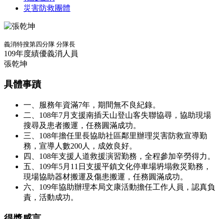
災害防救團體
義消特搜第四分隊 分隊長
109年度績優義消人員
張乾坤
具體事蹟
一、服務年資滿7年，期間無不良紀錄。
二、108年7月支援南插天山登山客失聯協尋，協助現場
搜尋及患者搬運，任務圓滿成功。
三、108年擔任里長協助社區鄰里辦理災害防救宣導勤
務，宣導人數200人，成效良好。
四、108年支援人道救援演習勤務，全程參加辛勞得力。
五、109年5月11日支援平鎮文化停車場坍塌救災勤務，
現場協助器材搬運及傷患搬運，任務圓滿成功。
六、109年協助辦理本局文康活動擔任工作人員，認真負
責，活動成功。
得獎感言