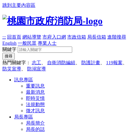
跳到主要內容區
:::
回首頁
網站導覽
市府入口網
市政信箱
局長信箱
進階搜尋
English
一般民眾
專業人士
關鍵字
搜尋
熱門關鍵字：
志工
、
自衛消防編組
、
防護計畫
、
119報案
、
防災宣導
、
防溺宣導
訊息專區
重要訊息
最新消息
即時災情
法規動態
徵才訊息
局長專區
局長簡介
局長的話