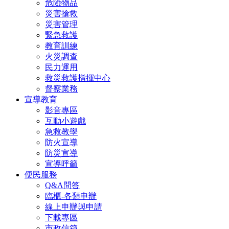
危險物品
災害搶救
災害管理
緊急救護
教育訓練
火災調查
民力運用
救災救護指揮中心
督察業務
宣導教育
影音專區
互動小遊戲
急救教學
防火宣導
防災宣導
宣導呼籲
便民服務
Q&A問答
臨櫃-各類申辦
線上申辦與申請
下載專區
市政信箱