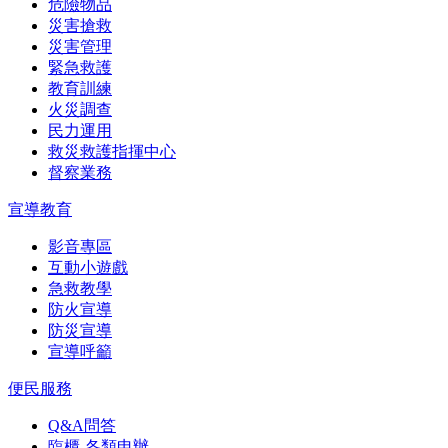
危險物品
災害搶救
災害管理
緊急救護
教育訓練
火災調查
民力運用
救災救護指揮中心
督察業務
宣導教育
影音專區
互動小遊戲
急救教學
防火宣導
防災宣導
宣導呼籲
便民服務
Q&A問答
臨櫃-各類申辦