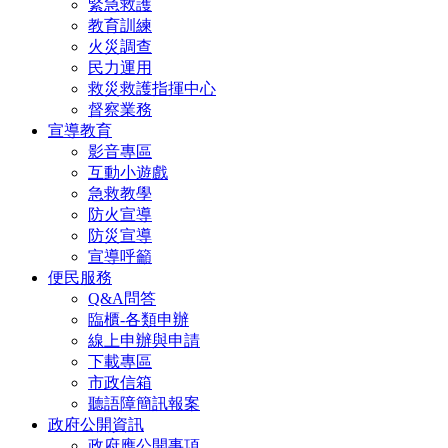
緊急救護
教育訓練
火災調查
民力運用
救災救護指揮中心
督察業務
宣導教育
影音專區
互動小遊戲
急救教學
防火宣導
防災宣導
宣導呼籲
便民服務
Q&A問答
臨櫃-各類申辦
線上申辦與申請
下載專區
市政信箱
聽語障簡訊報案
政府公開資訊
政府應公開事項