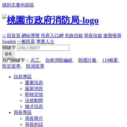
跳到主要內容區
:::
回首頁
網站導覽
市府入口網
市政信箱
局長信箱
進階搜尋
English
一般民眾
專業人士
關鍵字
搜尋
熱門關鍵字：
志工
、
自衛消防編組
、
防護計畫
、
119報案
、
防災宣導
、
防溺宣導
訊息專區
重要訊息
最新消息
即時災情
法規動態
徵才訊息
局長專區
局長簡介
局長的話