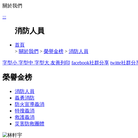
關於我們
:::
消防人員
首頁
>
關於我們
>
榮譽金榜
>
消防人員
字型小
字型中
字型大
友善列印
facebook社群分享
twitte社群分
榮譽金榜
消防人員
義勇消防
防火宣導義消
特搜義消
救護義消
災害防救團體