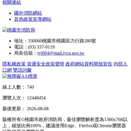
相關連結
國外消防網站
其他政策宣導網站
地址：330060桃園市桃園區力行路280號
電話：(03) 337-9119
局長信箱：
tyf004@mail.tycg.gov.tw
隱私權政策
資通安全政策聲明
政府網站資料開放宣告
內部入
口網
雙語詞彙
線上人數：
740
瀏覽人次：
12448454
最後更新：
2026-08-08
版權所有©桃園市政府消防局，最佳瀏覽解析度為1366x768以
上，縮放比例100%，建議使用Edge、Firefox或Chrome瀏覽器