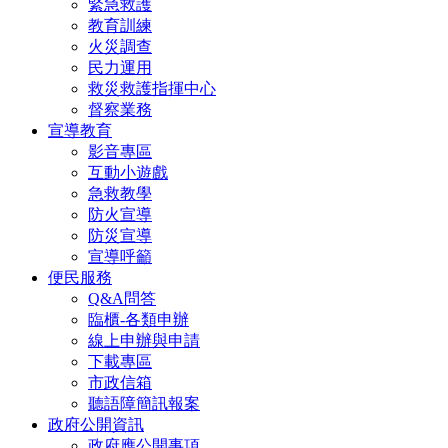
緊急救護
教育訓練
火災調查
民力運用
救災救護指揮中心
督察業務
宣導教育
影音專區
互動小遊戲
急救教學
防火宣導
防災宣導
宣導呼籲
便民服務
Q&A問答
臨櫃-各類申辦
線上申辦與申請
下載專區
市政信箱
聽語障簡訊報案
政府公開資訊
政府應公開事項