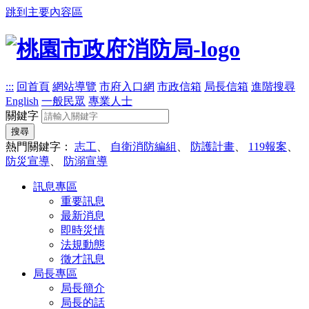
跳到主要內容區
:::
回首頁
網站導覽
市府入口網
市政信箱
局長信箱
進階搜尋
English
一般民眾
專業人士
關鍵字
搜尋
熱門關鍵字：
志工
、
自衛消防編組
、
防護計畫
、
119報案
、
防災宣導
、
防溺宣導
訊息專區
重要訊息
最新消息
即時災情
法規動態
徵才訊息
局長專區
局長簡介
局長的話