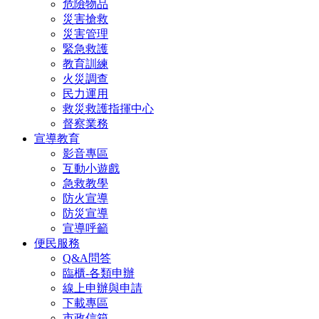
危險物品
災害搶救
災害管理
緊急救護
教育訓練
火災調查
民力運用
救災救護指揮中心
督察業務
宣導教育
影音專區
互動小遊戲
急救教學
防火宣導
防災宣導
宣導呼籲
便民服務
Q&A問答
臨櫃-各類申辦
線上申辦與申請
下載專區
市政信箱