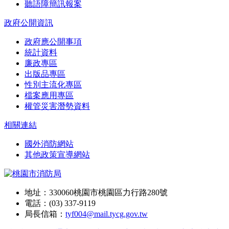
聽語障簡訊報案
政府公開資訊
政府應公開事項
統計資料
廉政專區
出版品專區
性別主流化專區
檔案應用專區
權管災害潛勢資料
相關連結
國外消防網站
其他政策宣導網站
地址：330060桃園市桃園區力行路280號
電話：(03) 337-9119
局長信箱：
tyf004@mail.tycg.gov.tw