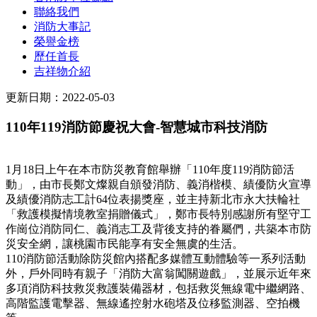
聯絡我們
消防大事記
榮譽金榜
歷任首長
吉祥物介紹
更新日期：2022-05-03
110年119消防節慶祝大會-智慧城市科技消防
1月18日上午在本市防災教育館舉辦「110年度119消防節活
動」，由市長鄭文燦親自頒發消防、義消楷模、績優防火宣導
及績優消防志工計64位表揚獎座，並主持新北市永大扶輪社
「救護模擬情境教室捐贈儀式」，鄭市長特別感謝所有堅守工
作崗位消防同仁、義消志工及背後支持的眷屬們，共築本市防
災安全網，讓桃園市民能享有安全無虞的生活。
110消防節活動除防災館內搭配多媒體互動體驗等一系列活動
外，戶外同時有親子「消防大富翁闖關遊戲」，並展示近年來
多項消防科技救災救護裝備器材，包括救災無線電中繼網路、
高階監護電擊器、無線遙控射水砲塔及位移監測器、空拍機