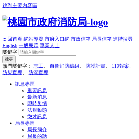
跳到主要內容區
:::
回首頁
網站導覽
市府入口網
市政信箱
局長信箱
進階搜尋
English
一般民眾
專業人士
關鍵字
搜尋
熱門關鍵字：
志工
、
自衛消防編組
、
防護計畫
、
119報案
、
防災宣導
、
防溺宣導
訊息專區
重要訊息
最新消息
即時災情
法規動態
徵才訊息
局長專區
局長簡介
局長的話