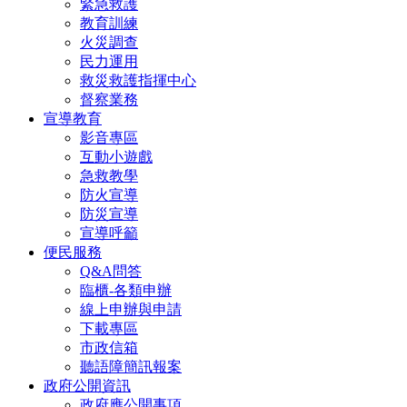
緊急救護
教育訓練
火災調查
民力運用
救災救護指揮中心
督察業務
宣導教育
影音專區
互動小遊戲
急救教學
防火宣導
防災宣導
宣導呼籲
便民服務
Q&A問答
臨櫃-各類申辦
線上申辦與申請
下載專區
市政信箱
聽語障簡訊報案
政府公開資訊
政府應公開事項