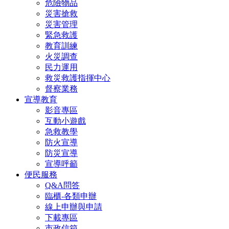
危險物品
災害搶救
災害管理
緊急救護
教育訓練
火災調查
民力運用
救災救護指揮中心
督察業務
宣導教育
影音專區
互動小遊戲
急救教學
防火宣導
防災宣導
宣導呼籲
便民服務
Q&A問答
臨櫃-各類申辦
線上申辦與申請
下載專區
市政信箱