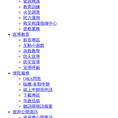
緊急救護
教育訓練
火災調查
民力運用
救災救護指揮中心
督察業務
宣導教育
影音專區
互動小遊戲
急救教學
防火宣導
防災宣導
宣導呼籲
便民服務
Q&A問答
臨櫃-各類申辦
線上申辦與申請
下載專區
市政信箱
聽語障簡訊報案
政府公開資訊
政府應公開事項