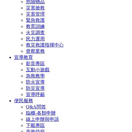
危險物品
災害搶救
災害管理
緊急救護
教育訓練
火災調查
民力運用
救災救護指揮中心
督察業務
宣導教育
影音專區
互動小遊戲
急救教學
防火宣導
防災宣導
宣導呼籲
便民服務
Q&A問答
臨櫃-各類申辦
線上申辦與申請
下載專區
市政信箱