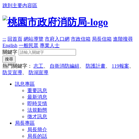
跳到主要內容區
:::
回首頁
網站導覽
市府入口網
市政信箱
局長信箱
進階搜尋
English
一般民眾
專業人士
關鍵字
搜尋
熱門關鍵字：
志工
、
自衛消防編組
、
防護計畫
、
119報案
、
防災宣導
、
防溺宣導
訊息專區
重要訊息
最新消息
即時災情
法規動態
徵才訊息
局長專區
局長簡介
局長的話