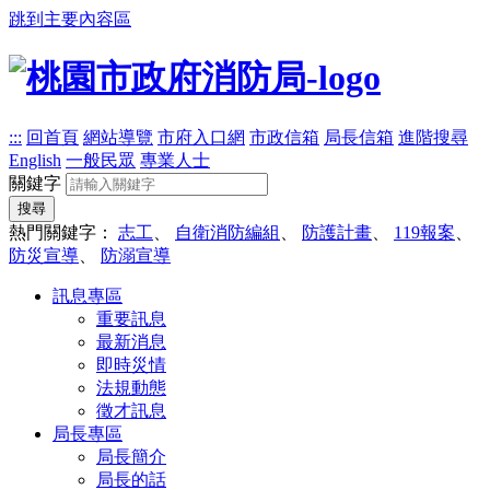
跳到主要內容區
:::
回首頁
網站導覽
市府入口網
市政信箱
局長信箱
進階搜尋
English
一般民眾
專業人士
關鍵字
搜尋
熱門關鍵字：
志工
、
自衛消防編組
、
防護計畫
、
119報案
、
防災宣導
、
防溺宣導
訊息專區
重要訊息
最新消息
即時災情
法規動態
徵才訊息
局長專區
局長簡介
局長的話