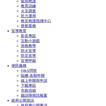
緊急救護
教育訓練
火災調查
民力運用
救災救護指揮中心
督察業務
宣導教育
影音專區
互動小遊戲
急救教學
防火宣導
防災宣導
宣導呼籲
便民服務
Q&A問答
臨櫃-各類申辦
線上申辦與申請
下載專區
市政信箱
聽語障簡訊報案
政府公開資訊
政府應公開事項