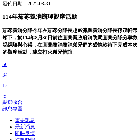
發佈日期：2025-08-31
114年茄苳義消辦理觀摩活動
茄苳義消分隊今年在茄苳分隊長趙威濂與義消分隊長孫茂軒帶
領下，於114年8月30日前往宜蘭縣政府消防局宜蘭分隊分享救
災經驗與心得，在宜蘭義消義消弟兄們的盛情款待下完成本次
的觀摩活動，建立打火弟兄情誼。
56
34
12
:::
點選收合
訊息專區
重要訊息
最新消息
即時災情
法規動態