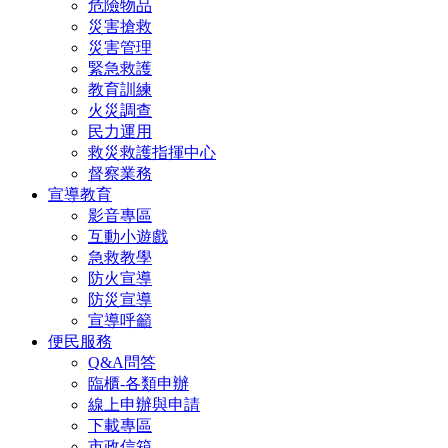
危險物品
災害搶救
災害管理
緊急救護
教育訓練
火災調查
民力運用
救災救護指揮中心
督察業務
宣導教育
影音專區
互動小遊戲
急救教學
防火宣導
防災宣導
宣導呼籲
便民服務
Q&A問答
臨櫃-各類申辦
線上申辦與申請
下載專區
市政信箱