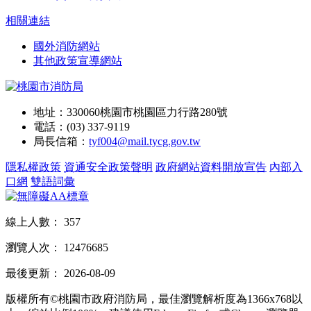
相關連結
國外消防網站
其他政策宣導網站
地址：330060桃園市桃園區力行路280號
電話：(03) 337-9119
局長信箱：
tyf004@mail.tycg.gov.tw
隱私權政策
資通安全政策聲明
政府網站資料開放宣告
內部入
口網
雙語詞彙
線上人數：
357
瀏覽人次：
12476685
最後更新：
2026-08-09
版權所有©桃園市政府消防局，最佳瀏覽解析度為1366x768以