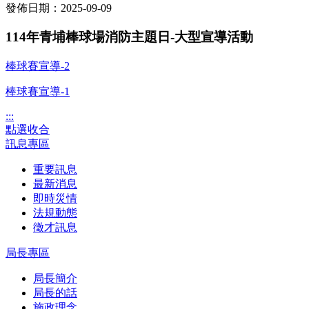
發佈日期：2025-09-09
114年青埔棒球場消防主題日-大型宣導活動
棒球賽宣導-2
棒球賽宣導-1
:::
點選收合
訊息專區
重要訊息
最新消息
即時災情
法規動態
徵才訊息
局長專區
局長簡介
局長的話
施政理念